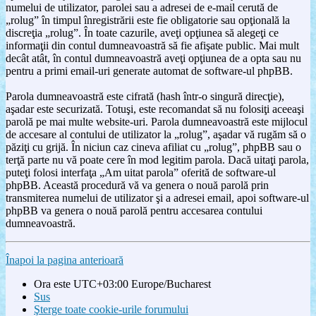
numelui de utilizator, parolei sau a adresei de e-mail cerută de
„rolug” în timpul înregistrării este fie obligatorie sau opţională la
discreţia „rolug”. În toate cazurile, aveţi opţiunea să alegeţi ce
informaţii din contul dumneavoastră să fie afişate public. Mai mult
decât atât, în contul dumneavoastră aveţi opţiunea de a opta sau nu
pentru a primi email-uri generate automat de software-ul phpBB.
Parola dumneavoastră este cifrată (hash într-o singură direcţie),
aşadar este securizată. Totuşi, este recomandat să nu folosiţi aceeaşi
parolă pe mai multe website-uri. Parola dumneavoastră este mijlocul
de accesare al contului de utilizator la „rolug”, aşadar vă rugăm să o
păziţi cu grijă. În niciun caz cineva afiliat cu „rolug”, phpBB sau o
terţă parte nu vă poate cere în mod legitim parola. Dacă uitaţi parola,
puteţi folosi interfaţa „Am uitat parola” oferită de software-ul
phpBB. Această procedură vă va genera o nouă parolă prin
transmiterea numelui de utilizator şi a adresei email, apoi software-ul
phpBB va genera o nouă parolă pentru accesarea contului
dumneavoastră.
Înapoi la pagina anterioară
Ora este UTC+03:00 Europe/Bucharest
Sus
Şterge toate cookie-urile forumului