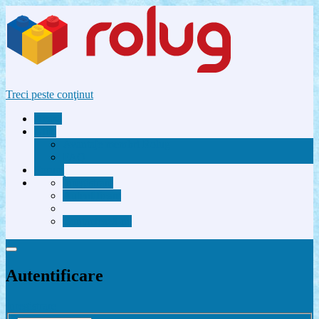
Treci peste conţinut
Acasă
Utile
Avantaje membri Rolug
FAQ
Forum
Înregistrare
Autentificare
Contactează-ne
Autentificare
Înregistrare