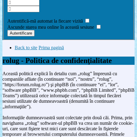
Am uitat parola
Autentifică-mă automat la fiecare vizită
Ascunde starea mea online în această sesiune
Back to site
Prima pagină
rolug - Politica de confidenţialitate
Această politică explică în detaliu cum „rolug” împreună cu
companiile afliate (în continuare “noi”, “nostru”, “rolug”,
“https://forum.rolug.ro”) şi phpBB (în continuare “ei”, “lor”,
“software phpBB”, “www.phpbb.com”, “phpBB Limited”, “phpBB
Teams”) utilizează orice informaţie colectată în timpul fiecărei
sesiuni utilizate de dumneavoastră (denumită în continuare
„informaţiile”).
Informaţiile dumneavoastră sunt colectate prin două căi. Prima, prin
navigharea „rolug” software-ul phpBB va crea un număr de cookie-
uri, care sunt fişiere text mici care sunt descărcate în fişierele
temporare al browserului computerului dumneavoastră. Primele