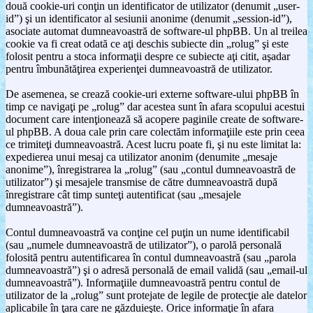
două cookie-uri conţin un identificator de utilizator (denumit „user-
id”) şi un identificator al sesiunii anonime (denumit „session-id”),
asociate automat dumneavoastră de software-ul phpBB. Un al treilea
cookie va fi creat odată ce aţi deschis subiecte din „rolug” şi este
folosit pentru a stoca informaţii despre ce subiecte aţi citit, aşadar
pentru îmbunătăţirea experienţei dumneavoastră de utilizator.
De asemenea, se crează cookie-uri externe software-ului phpBB în
timp ce navigaţi pe „rolug” dar acestea sunt în afara scopului acestui
document care intenţionează să acopere paginile create de software-
ul phpBB. A doua cale prin care colectăm informaţiile este prin ceea
ce trimiteţi dumneavoastră. Acest lucru poate fi, şi nu este limitat la:
expedierea unui mesaj ca utilizator anonim (denumite „mesaje
anonime”), înregistrarea la „rolug” (sau „contul dumneavoastră de
utilizator”) şi mesajele transmise de către dumneavoastră după
înregistrare cât timp sunteţi autentificat (sau „mesajele
dumneavoastră”).
Contul dumneavoastră va conţine cel puţin un nume identificabil
(sau „numele dumneavoastră de utilizator”), o parolă personală
folosită pentru autentificarea în contul dumneavoastră (sau „parola
dumneavoastră”) şi o adresă personală de email validă (sau „email-ul
dumneavoastră”). Informaţiile dumneavoastră pentru contul de
utilizator de la „rolug” sunt protejate de legile de protecţie ale datelor
aplicabile în ţara care ne găzduieşte. Orice informaţie în afara