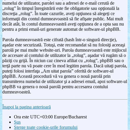
numelui de utilizator, parolei sau a adresei de e-mail cerută de
„rolug” în timpul înregistrării este fie obligatorie sau opţională la
discreţia „rolug”. În toate cazurile, aveţi opţiunea să alegeţi ce
informaţii din contul dumneavoastră să fie afişate public. Mai mult
decât atât, în contul dumneavoastră aveţi opţiunea de a opta sau nu
pentru a primi email-uri generate automat de software-ul phpBB.
Parola dumneavoastră este cifrată (hash într-o singură direcţie),
aşadar este securizată. Totuşi, este recomandat să nu folosiţi aceeaşi
parolă pe mai multe website-uri. Parola dumneavoastră este mijlocul
de accesare al contului de utilizator la „rolug”, aşadar vă rugăm să o
păziţi cu grijă. În niciun caz cineva afiliat cu „rolug”, phpBB sau o
terţă parte nu vă poate cere în mod legitim parola. Dacă uitaţi parola,
puteţi folosi interfaţa „Am uitat parola” oferită de software-ul
phpBB. Această procedură vă va genera o nouă parolă prin
transmiterea numelui de utilizator şi a adresei email, apoi software-ul
phpBB va genera o nouă parolă pentru accesarea contului
dumneavoastră.
Înapoi la pagina anterioară
Ora este UTC+03:00 Europe/Bucharest
Sus
Şterge toate cookie-urile forumului