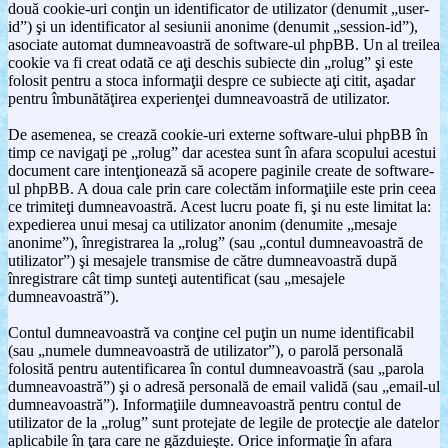
două cookie-uri conţin un identificator de utilizator (denumit „user-
id”) şi un identificator al sesiunii anonime (denumit „session-id”),
asociate automat dumneavoastră de software-ul phpBB. Un al treilea
cookie va fi creat odată ce aţi deschis subiecte din „rolug” şi este
folosit pentru a stoca informaţii despre ce subiecte aţi citit, aşadar
pentru îmbunătăţirea experienţei dumneavoastră de utilizator.
De asemenea, se crează cookie-uri externe software-ului phpBB în
timp ce navigaţi pe „rolug” dar acestea sunt în afara scopului acestui
document care intenţionează să acopere paginile create de software-
ul phpBB. A doua cale prin care colectăm informaţiile este prin ceea
ce trimiteţi dumneavoastră. Acest lucru poate fi, şi nu este limitat la:
expedierea unui mesaj ca utilizator anonim (denumite „mesaje
anonime”), înregistrarea la „rolug” (sau „contul dumneavoastră de
utilizator”) şi mesajele transmise de către dumneavoastră după
înregistrare cât timp sunteţi autentificat (sau „mesajele
dumneavoastră”).
Contul dumneavoastră va conţine cel puţin un nume identificabil
(sau „numele dumneavoastră de utilizator”), o parolă personală
folosită pentru autentificarea în contul dumneavoastră (sau „parola
dumneavoastră”) şi o adresă personală de email validă (sau „email-ul
dumneavoastră”). Informaţiile dumneavoastră pentru contul de
utilizator de la „rolug” sunt protejate de legile de protecţie ale datelor
aplicabile în ţara care ne găzduieşte. Orice informaţie în afara