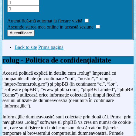
Am uitat parola
Autentifică-mă automat la fiecare vizită
Ascunde starea mea online în această sesiune
Back to site
Prima pagină
rolug - Politica de confidenţialitate
Această politică explică în detaliu cum „rolug” împreună cu
companiile afliate (în continuare “noi”, “nostru”, “rolug”,
“https://forum.rolug.ro”) şi phpBB (în continuare “ei”, “lor”,
“software phpBB”, “www.phpbb.com”, “phpBB Limited”, “phpBB
Teams”) utilizează orice informaţie colectată în timpul fiecărei
sesiuni utilizate de dumneavoastră (denumită în continuare
„informaţiile”).
Informaţiile dumneavoastră sunt colectate prin două căi. Prima, prin
navigharea „rolug” software-ul phpBB va crea un număr de cookie-
uri, care sunt fişiere text mici care sunt descărcate în fişierele
temporare al browserului computerului dumneavoastră. Primele