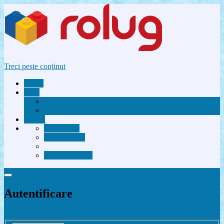
Treci peste conţinut
Acasă
Utile
Avantaje membri Rolug
FAQ
Forum
Înregistrare
Autentificare
Contactează-ne
Autentificare
Înregistrare