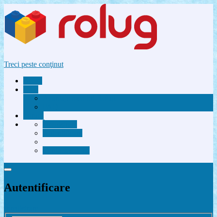
Treci peste conţinut
Acasă
Utile
Avantaje membri Rolug
FAQ
Forum
Înregistrare
Autentificare
Contactează-ne
Autentificare
Înregistrare