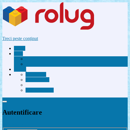
Treci peste conţinut
Acasă
Utile
Avantaje membri Rolug
FAQ
Forum
Înregistrare
Autentificare
Contactează-ne
Autentificare
Înregistrare