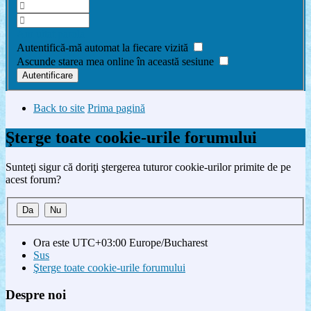
Am uitat parola
Autentifică-mă automat la fiecare vizită
Ascunde starea mea online în această sesiune
Back to site
Prima pagină
Şterge toate cookie-urile forumului
Sunteţi sigur că doriţi ştergerea tuturor cookie-urilor primite de pe
acest forum?
Ora este UTC+03:00 Europe/Bucharest
Sus
Şterge toate cookie-urile forumului
Despre noi