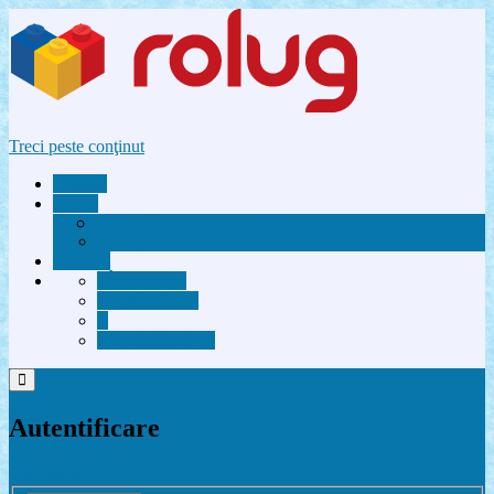
Treci peste conţinut
Acasă
Utile
Avantaje membri Rolug
FAQ
Forum
Înregistrare
Autentificare
Contactează-ne
Autentificare
Înregistrare