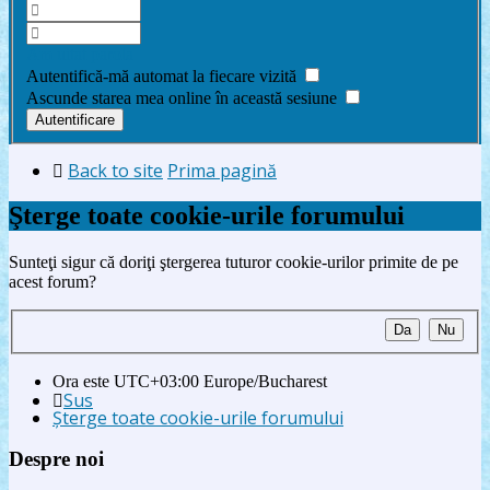
Am uitat parola
Autentifică-mă automat la fiecare vizită
Ascunde starea mea online în această sesiune
Back to site
Prima pagină
Şterge toate cookie-urile forumului
Sunteţi sigur că doriţi ştergerea tuturor cookie-urilor primite de pe
acest forum?
Ora este UTC+03:00 Europe/Bucharest
Sus
Şterge toate cookie-urile forumului
Despre noi