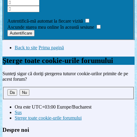
Am uitat parola
Autentifică-mă automat la fiecare vizită
Ascunde starea mea online în această sesiune
Back to site
Prima pagină
Şterge toate cookie-urile forumului
Sunteţi sigur că doriţi ştergerea tuturor cookie-urilor primite de pe
acest forum?
Ora este UTC+03:00 Europe/Bucharest
Sus
Şterge toate cookie-urile forumului
Despre noi