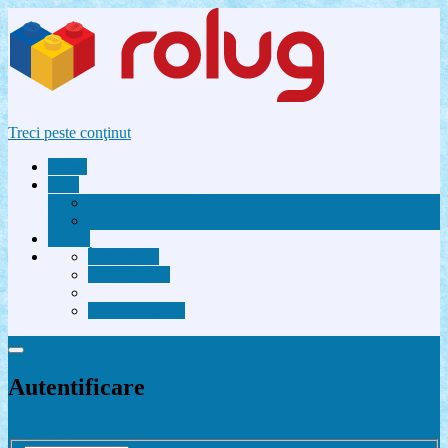
Treci peste conţinut
Acasă
Utile
Avantaje membri Rolug
FAQ
Forum
Înregistrare
Autentificare
Contactează-ne
Autentificare
Înregistrare