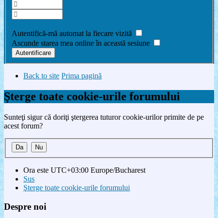
Am uitat parola
Autentifică-mă automat la fiecare vizită
Ascunde starea mea online în această sesiune
Back to site
Prima pagină
Şterge toate cookie-urile forumului
Sunteţi sigur că doriţi ştergerea tuturor cookie-urilor primite de pe
acest forum?
Ora este UTC+03:00 Europe/Bucharest
Sus
Şterge toate cookie-urile forumului
Despre noi