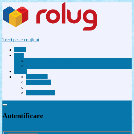
Treci peste conţinut
Acasă
Utile
Avantaje membri Rolug
FAQ
Forum
Înregistrare
Autentificare
Contactează-ne
Autentificare
Înregistrare