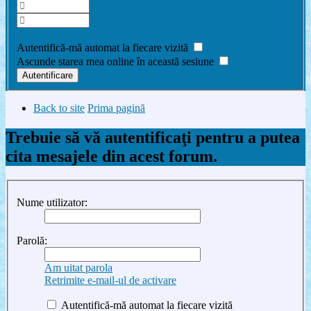
Am uitat parola
Autentifică-mă automat la fiecare vizită
Ascunde starea mea online în această sesiune
Back to site
Prima pagină
Trebuie să vă autentificaţi pentru a putea
cita mesajele din acest forum.
Nume utilizator:
Parolă:
Am uitat parola
Retrimite e-mail-ul de activare
Autentifică-mă automat la fiecare vizită