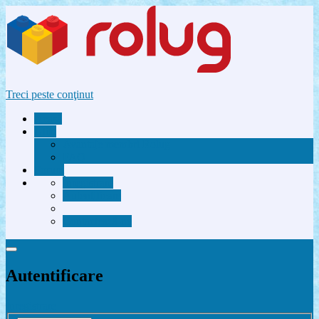
Treci peste conţinut
Acasă
Utile
Avantaje membri Rolug
FAQ
Forum
Înregistrare
Autentificare
Contactează-ne
Autentificare
Înregistrare