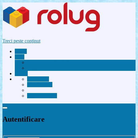
Treci peste conţinut
Acasă
Utile
Avantaje membri Rolug
FAQ
Forum
Înregistrare
Autentificare
Contactează-ne
Autentificare
Înregistrare