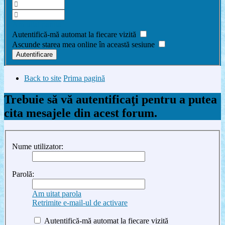
Am uitat parola
Autentifică-mă automat la fiecare vizită
Ascunde starea mea online în această sesiune
Back to site
Prima pagină
Trebuie să vă autentificaţi pentru a putea
cita mesajele din acest forum.
Nume utilizator:
Parolă:
Am uitat parola
Retrimite e-mail-ul de activare
Autentifică-mă automat la fiecare vizită