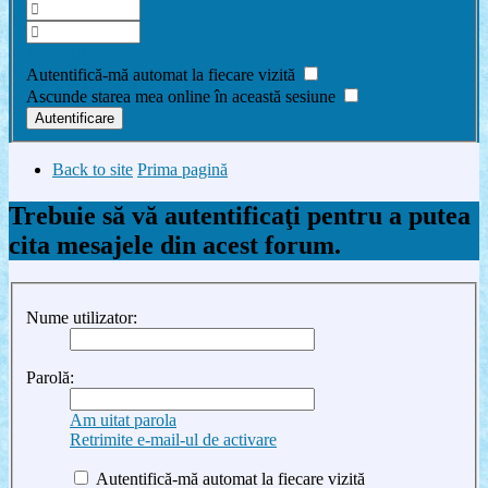
Am uitat parola
Autentifică-mă automat la fiecare vizită
Ascunde starea mea online în această sesiune
Back to site
Prima pagină
Trebuie să vă autentificaţi pentru a putea
cita mesajele din acest forum.
Nume utilizator:
Parolă:
Am uitat parola
Retrimite e-mail-ul de activare
Autentifică-mă automat la fiecare vizită