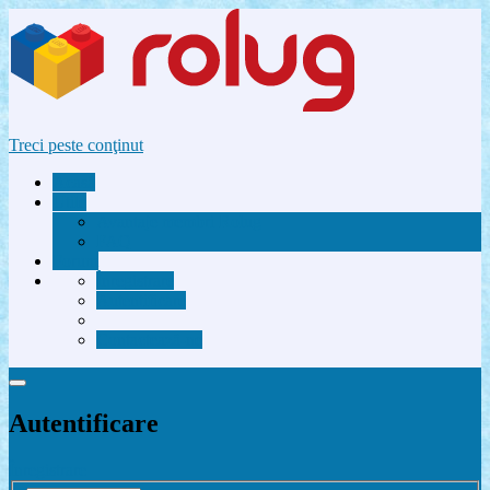
Treci peste conţinut
Acasă
Utile
Avantaje membri Rolug
FAQ
Forum
Înregistrare
Autentificare
Contactează-ne
Autentificare
Înregistrare