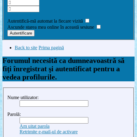
Am uitat parola
Autentifică-mă automat la fiecare vizită
Ascunde starea mea online în această sesiune
Back to site
Prima pagină
Forumul necesită ca dumneavoastră să
fiţi înregistrat şi autentificat pentru a
vedea profilurile.
Nume utilizator:
Parolă:
Am uitat parola
Retrimite e-mail-ul de activare