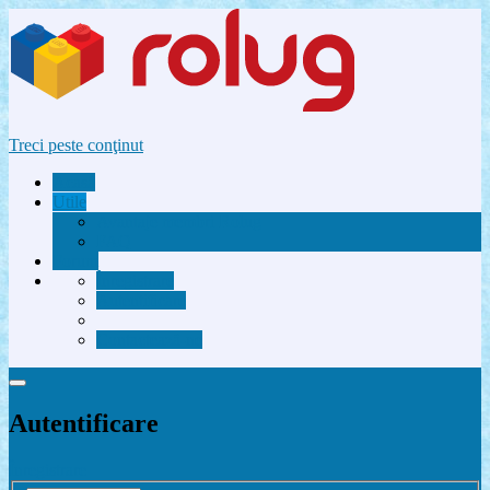
Treci peste conţinut
Acasă
Utile
Avantaje membri Rolug
FAQ
Forum
Înregistrare
Autentificare
Contactează-ne
Autentificare
Înregistrare