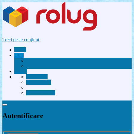
Treci peste conţinut
Acasă
Utile
Avantaje membri Rolug
FAQ
Forum
Înregistrare
Autentificare
Contactează-ne
Autentificare
Înregistrare