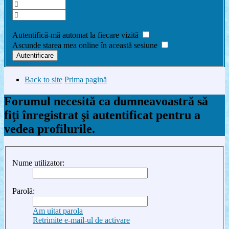
Am uitat parola
Autentifică-mă automat la fiecare vizită
Ascunde starea mea online în această sesiune
Back to site
Prima pagină
Forumul necesită ca dumneavoastră să
fiţi înregistrat şi autentificat pentru a
vedea profilurile.
Nume utilizator:
Parolă:
Am uitat parola
Retrimite e-mail-ul de activare