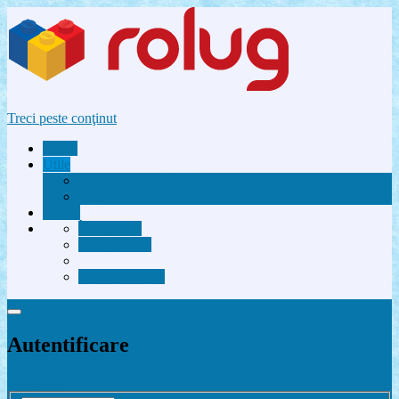
Treci peste conţinut
Acasă
Utile
Avantaje membri Rolug
FAQ
Forum
Înregistrare
Autentificare
Contactează-ne
Autentificare
Înregistrare