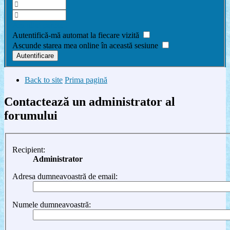
Am uitat parola
Autentifică-mă automat la fiecare vizită
Ascunde starea mea online în această sesiune
Back to site
Prima pagină
Contactează un administrator al
forumului
Recipient:
Administrator
Adresa dumneavoastră de email:
Numele dumneavoastră: