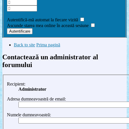
Am uitat parola
Autentifică-mă automat la fiecare vizită
Ascunde starea mea online în această sesiune
Back to site
Prima pagină
Contactează un administrator al
forumului
Recipient:
Administrator
Adresa dumneavoastră de email:
Numele dumneavoastră: