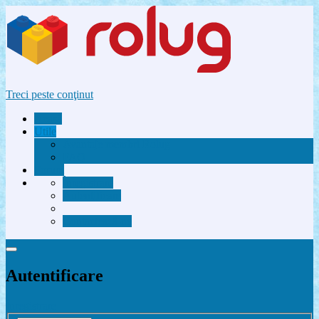
Treci peste conţinut
Acasă
Utile
Avantaje membri Rolug
FAQ
Forum
Înregistrare
Autentificare
Contactează-ne
Autentificare
Înregistrare