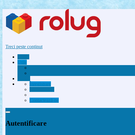
Treci peste conţinut
Acasă
Utile
Avantaje membri Rolug
FAQ
Forum
Înregistrare
Autentificare
Contactează-ne
Autentificare