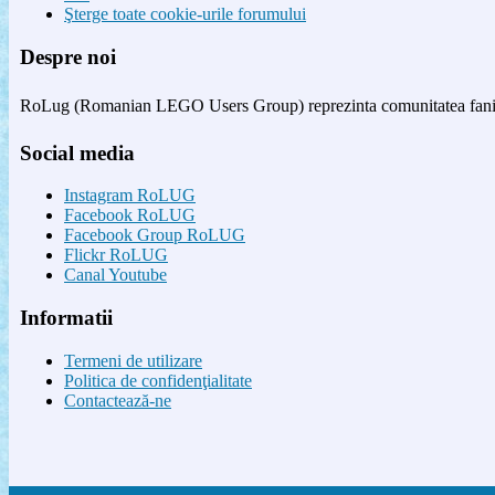
Şterge toate cookie-urile forumului
Despre noi
RoLug (Romanian LEGO Users Group) reprezinta comunitatea fanilor
Social media
Instagram RoLUG
Facebook RoLUG
Facebook Group RoLUG
Flickr RoLUG
Canal Youtube
Informatii
Termeni de utilizare
Politica de confidenţialitate
Contactează-ne