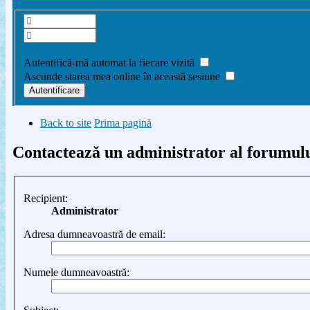
Înregistrare
Am uitat parola
Autentifică-mă automat la fiecare vizită
Ascunde starea mea online în această sesiune
Back to site
Prima pagină
Contactează un administrator al forumul
Recipient:
Administrator
Adresa dumneavoastră de email:
Numele dumneavoastră: