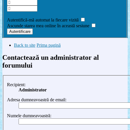
Am uitat parola
Autentifică-mă automat la fiecare vizită
Ascunde starea mea online în această sesiune
Back to site
Prima pagină
Contactează un administrator al
forumului
Recipient:
Administrator
Adresa dumneavoastră de email:
Numele dumneavoastră: