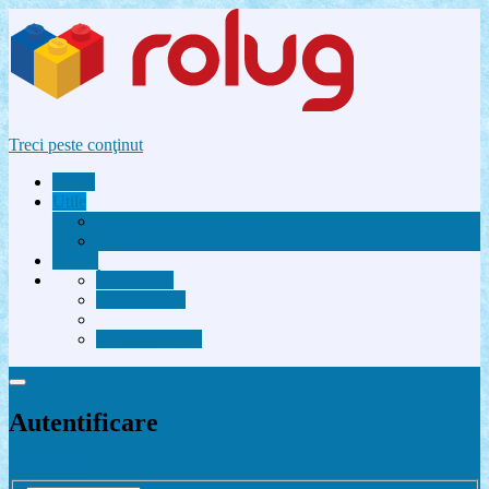
Treci peste conţinut
Acasă
Utile
Avantaje membri Rolug
FAQ
Forum
Înregistrare
Autentificare
Contactează-ne
Autentificare
Înregistrare