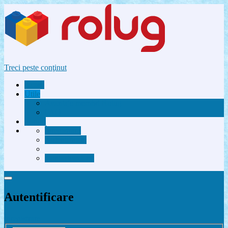
Treci peste conţinut
Acasă
Utile
Avantaje membri Rolug
FAQ
Forum
Înregistrare
Autentificare
Contactează-ne
Autentificare
Înregistrare