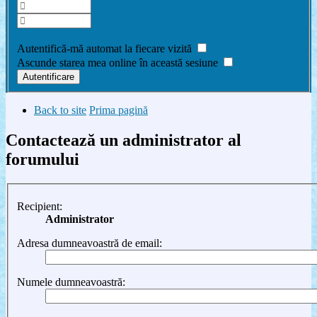
Am uitat parola
Autentifică-mă automat la fiecare vizită
Ascunde starea mea online în această sesiune
Back to site
Prima pagină
Contactează un administrator al
forumului
Recipient:
Administrator
Adresa dumneavoastră de email:
Numele dumneavoastră: