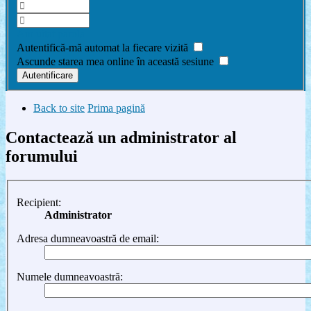
Am uitat parola
Autentifică-mă automat la fiecare vizită
Ascunde starea mea online în această sesiune
Back to site
Prima pagină
Contactează un administrator al
forumului
Recipient:
Administrator
Adresa dumneavoastră de email:
Numele dumneavoastră: