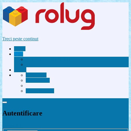
Treci peste conţinut
Acasă
Utile
Avantaje membri Rolug
FAQ
Forum
Înregistrare
Autentificare
Contactează-ne
Autentificare
Înregistrare