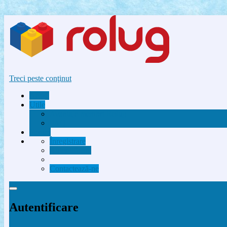
Treci peste conţinut
Acasă
Utile
Avantaje membri Rolug
FAQ
Forum
Înregistrare
Autentificare
Contactează-ne
Autentificare