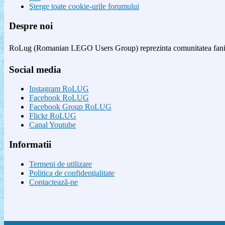
Şterge toate cookie-urile forumului
Despre noi
RoLug (Romanian LEGO Users Group) reprezinta comunitatea fanilor
Social media
Instagram RoLUG
Facebook RoLUG
Facebook Group RoLUG
Flickr RoLUG
Canal Youtube
Informatii
Termeni de utilizare
Politica de confidenţialitate
Contactează-ne