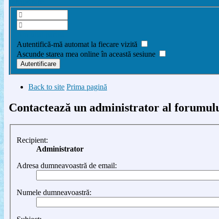
Înregistrare
Am uitat parola
Autentifică-mă automat la fiecare vizită
Ascunde starea mea online în această sesiune
Back to site
Prima pagină
Contactează un administrator al forumul
Recipient:
Administrator
Adresa dumneavoastră de email:
Numele dumneavoastră: