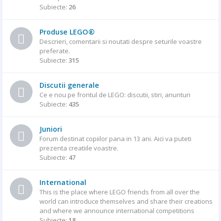
Subiecte:
26
Produse LEGO®
Descrieri, comentarii si noutati despre seturile voastre
preferate.
Subiecte:
315
Discutii generale
Ce e nou pe frontul de LEGO: discutii, stiri, anunturi
Subiecte:
435
Juniori
Forum destinat copiilor pana in 13 ani. Aici va puteti
prezenta creatiile voastre.
Subiecte:
47
International
This is the place where LEGO friends from all over the
world can introduce themselves and share their creations
and where we announce international competitions
Subiecte:
18