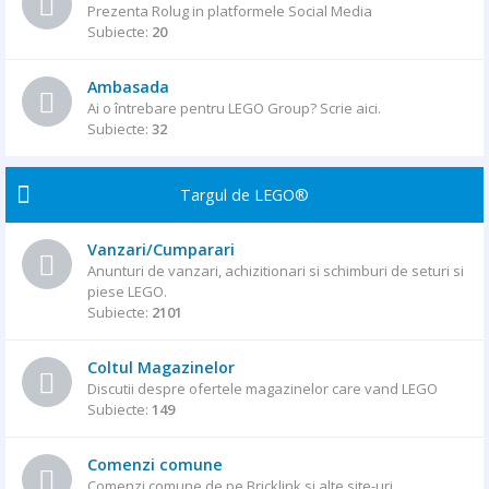
Prezenta Rolug in platformele Social Media
Subiecte:
20
Ambasada
Ai o întrebare pentru LEGO Group? Scrie aici.
Subiecte:
32
Targul de LEGO®
Vanzari/Cumparari
Anunturi de vanzari, achizitionari si schimburi de seturi si
piese LEGO.
Subiecte:
2101
Coltul Magazinelor
Discutii despre ofertele magazinelor care vand LEGO
Subiecte:
149
Comenzi comune
Comenzi comune de pe Bricklink si alte site-uri