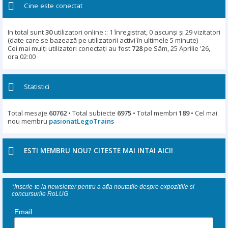
Cine este conectat
In total sunt
30
utilizatori online :: 1 înregistrat, 0 ascunși și 29 vizitatori
(date care se bazează pe utilizatorii activi în ultimele 5 minute)
Cei mai mulţi utilizatori conectaţi au fost
728
pe Sâm, 25 Aprilie '26,
ora 02:00
Statistici
Total mesaje
60762
• Total subiecte
6975
• Total membri
189
• Cel mai
nou membru
pasionatLegoTrains
ESTI MEMBRU NOU? CITESTE MAI INTAI AICI!
*Inscrie-te la newsletter pentru a afla noutatile despre expozitiile si
concursurile RoLUG
Email