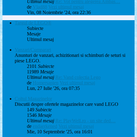
Ultimul mesaj
Re: Vot pentru alegerea Ambas…
de
Vlad88
Vezi ultimul mesaj
Vin, 08 Noiembrie '24, ora 22:36
Targul de LEGO®
Subiecte
Mesaje
Ultimul mesaj
Vanzari/Cumparari
Anunturi de vanzari, achizitionari si schimburi de seturi si
piese LEGO.
2101
Subiecte
11989
Mesaje
Ultimul mesaj
Re: Vand colectia Lego
de
Homersapien
Vezi ultimul mesaj
Lun, 27 Iulie '26, ora 07:35
Coltul Magazinelor
Discutii despre ofertele magazinelor care vand LEGO
149
Subiecte
1546
Mesaje
Ultimul mesaj
Re: PlayWell.ro - un site ded…
de
endaerkened
Vezi ultimul mesaj
Mie, 10 Septembrie '25, ora 16:01