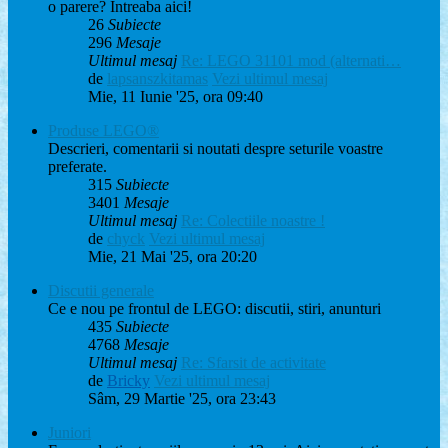
o parere? Intreaba aici!
26
Subiecte
296
Mesaje
Ultimul mesaj
Re: LEGO 31101 mod (alternati…
de
lapsanszkitamas
Vezi ultimul mesaj
Mie, 11 Iunie '25, ora 09:40
Produse LEGO®
Descrieri, comentarii si noutati despre seturile voastre
preferate.
315
Subiecte
3401
Mesaje
Ultimul mesaj
Re: Colectiile noastre !
de
chyck
Vezi ultimul mesaj
Mie, 21 Mai '25, ora 20:20
Discutii generale
Ce e nou pe frontul de LEGO: discutii, stiri, anunturi
435
Subiecte
4768
Mesaje
Ultimul mesaj
Re: Sfarsit de activitate
de
Bricky
Vezi ultimul mesaj
Sâm, 29 Martie '25, ora 23:43
Juniori