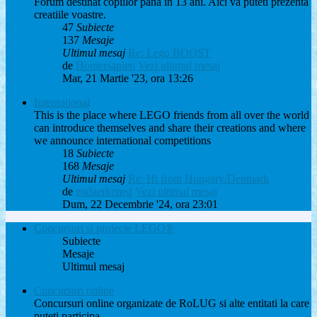
Forum destinat copiilor pana in 13 ani. Aici va puteti prezenta
creatiile voastre.
47
Subiecte
137
Mesaje
Ultimul mesaj
Re: Lego BOOST
de
Homersapien
Vezi ultimul mesaj
Mar, 21 Martie '23, ora 13:26
International
This is the place where LEGO friends from all over the world
can introduce themselves and share their creations and where
we announce international competitions
18
Subiecte
168
Mesaje
Ultimul mesaj
Re: Hi from Hungary/Denmark
de
endaerkened
Vezi ultimul mesaj
Dum, 22 Decembrie '24, ora 23:01
Concursuri si proiecte LEGO®
Subiecte
Mesaje
Ultimul mesaj
Concursuri online
Concursuri online organizate de RoLUG si alte entitati la care
puteti participa