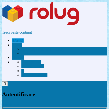
Treci peste conţinut
Acasă
Utile
Avantaje membri Rolug
FAQ
Forum
Înregistrare
Autentificare
Contactează-ne
Autentificare
Înregistrare