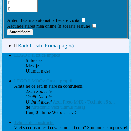
Am uitat parola
Autentifică-mă automat la fiecare vizită
Ascunde starea mea online în această sesiune
Back to site
Prima pagină
LEGO® si tot ce implica!
Subiecte
Mesaje
Ultimul mesaj
LEGO® MOCs: Creatii proprii
Arata-ne ce esti in stare sa contruiesti!
2325
Subiecte
12086
Mesaje
Ultimul mesaj
Azul Preto M4X - Technic v6 s…
de
r2rtechnic
Vezi ultimul mesaj
Lun, 01 Iunie '26, ora 15:15
Tehnici de constructie
Vrei sa construiesti ceva si nu stii cum? Sau pur si simplu vrei