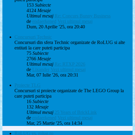
153
Subiecte
4124
Mesaje
Ultimul mesaj
Re: Concurs Bunny Business
de
endaerkened
Vezi ultimul mesaj
Dum, 20 Aprilie '25, ora 20:40
Concursuri Technic
Concursuri din sfera Technic organizate de RoLUG si alte
entitati la care puteti participa
75
Subiecte
2766
Mesaje
Ultimul mesaj
Re: RTXP 2026
de
Lixander
Vezi ultimul mesaj
Mar, 07 Iulie '26, ora 20:31
Proiecte TLG
Concursuri si proiecte organizate de The LEGO Group la
care puteti participa
16
Subiecte
132
Mesaje
Ultimul mesaj
25 Years of BrickLink
de
endaerkened
Vezi ultimul mesaj
Mar, 25 Martie '25, ora 14:34
RoLUG vs. rolug.ro