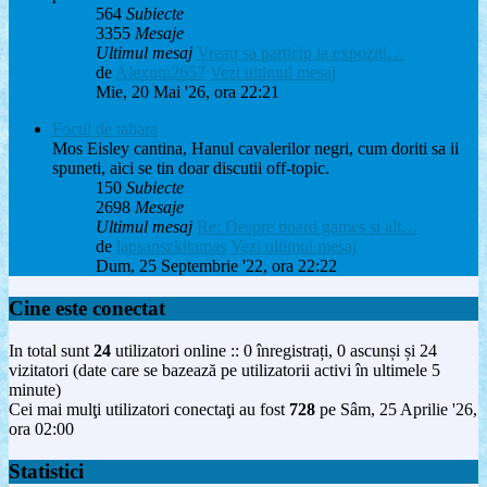
564
Subiecte
3355
Mesaje
Ultimul mesaj
Vreau sa particip la expoziți…
de
Alexutu2657
Vezi ultimul mesaj
Mie, 20 Mai '26, ora 22:21
Focul de tabara
Mos Eisley cantina, Hanul cavalerilor negri, cum doriti sa ii
spuneti, aici se tin doar discutii off-topic.
150
Subiecte
2698
Mesaje
Ultimul mesaj
Re: Despre board games si alt…
de
lapsanszkitamas
Vezi ultimul mesaj
Dum, 25 Septembrie '22, ora 22:22
Cine este conectat
In total sunt
24
utilizatori online :: 0 înregistrați, 0 ascunși și 24
vizitatori (date care se bazează pe utilizatorii activi în ultimele 5
minute)
Cei mai mulţi utilizatori conectaţi au fost
728
pe Sâm, 25 Aprilie '26,
ora 02:00
Statistici