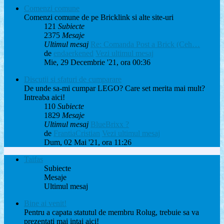
Comenzi comune
Comenzi comune de pe Bricklink si alte site-uri
121
Subiecte
2375
Mesaje
Ultimul mesaj
Re: Comanda Post a Brick (Ceh…
de
endaerkened
Vezi ultimul mesaj
Mie, 29 Decembrie '21, ora 00:36
Discutii si sfaturi de cumparare
De unde sa-mi cumpar LEGO? Care set merita mai mult?
Intreaba aici!
110
Subiecte
1829
Mesaje
Ultimul mesaj
BlueBrixx ?
de
FrantiaCristian
Vezi ultimul mesaj
Dum, 02 Mai '21, ora 11:26
Taifas
Subiecte
Mesaje
Ultimul mesaj
Bine ai venit!
Pentru a capata statutul de membru Rolug, trebuie sa va
prezentati mai intai aici!