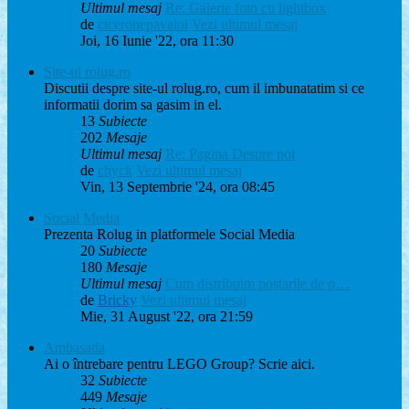
Ultimul mesaj
Re: Galerie foto cu lightbox
de
ciceronepavaloi
Vezi ultimul mesaj
Joi, 16 Iunie '22, ora 11:30
Site-ul rolug.ro
Discutii despre site-ul rolug.ro, cum il imbunatatim si ce
informatii dorim sa gasim in el.
13
Subiecte
202
Mesaje
Ultimul mesaj
Re: Pagina Despre noi
de
chyck
Vezi ultimul mesaj
Vin, 13 Septembrie '24, ora 08:45
Social Media
Prezenta Rolug in platformele Social Media
20
Subiecte
180
Mesaje
Ultimul mesaj
Cum distribuim postarile de p…
de
Bricky
Vezi ultimul mesaj
Mie, 31 August '22, ora 21:59
Ambasada
Ai o întrebare pentru LEGO Group? Scrie aici.
32
Subiecte
449
Mesaje