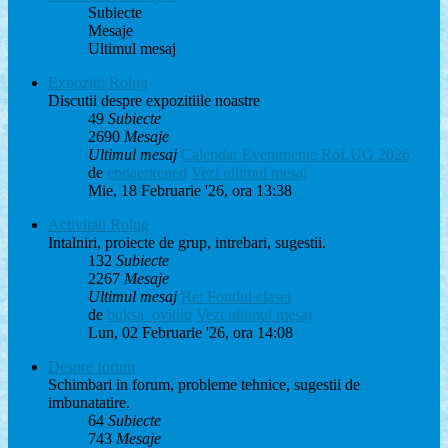
Subiecte
Mesaje
Ultimul mesaj
Expozitii Rolug
Discutii despre expozitiile noastre
49
Subiecte
2690
Mesaje
Ultimul mesaj
Calendar Evenimente RoLUG 2026
de
endaerkened
Vezi ultimul mesaj
Mie, 18 Februarie '26, ora 13:38
Activitati Rolug
Intalniri, proiecte de grup, intrebari, sugestii.
132
Subiecte
2267
Mesaje
Ultimul mesaj
Re: Fondul clasei
de
buksa_ovidiu
Vezi ultimul mesaj
Lun, 02 Februarie '26, ora 14:08
Despre forum
Schimbari in forum, probleme tehnice, sugestii de
imbunatatire.
64
Subiecte
743
Mesaje