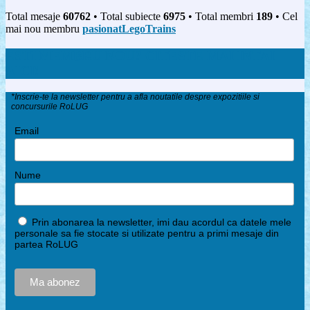
Total mesaje
60762
• Total subiecte
6975
• Total membri
189
• Cel
mai nou membru
pasionatLegoTrains
ESTI MEMBRU NOU? CITESTE MAI INTAI
AICI!
*Inscrie-te la newsletter pentru a afla noutatile despre expozitiile si
concursurile RoLUG
Email
Nume
Prin abonarea la newsletter, imi dau acordul ca datele mele
personale sa fie stocate si utilizate pentru a primi mesaje din
partea RoLUG