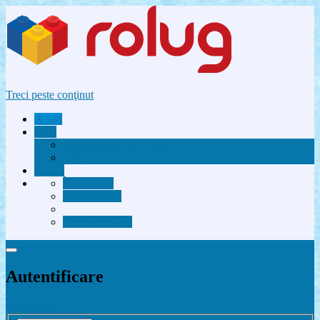
Treci peste conţinut
Acasă
Utile
Avantaje membri Rolug
FAQ
Forum
Înregistrare
Autentificare
Contactează-ne
Autentificare
Înregistrare