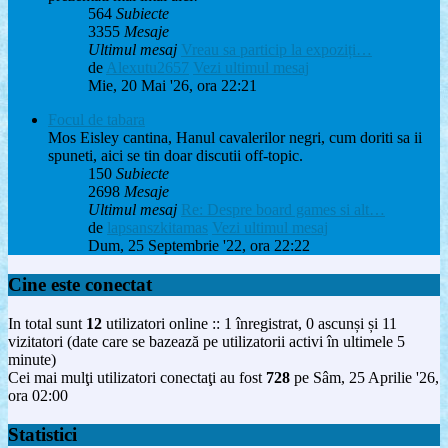
564
Subiecte
3355
Mesaje
Ultimul mesaj
Vreau sa particip la expoziți…
de
Alexutu2657
Vezi ultimul mesaj
Mie, 20 Mai '26, ora 22:21
Focul de tabara
Mos Eisley cantina, Hanul cavalerilor negri, cum doriti sa ii
spuneti, aici se tin doar discutii off-topic.
150
Subiecte
2698
Mesaje
Ultimul mesaj
Re: Despre board games si alt…
de
lapsanszkitamas
Vezi ultimul mesaj
Dum, 25 Septembrie '22, ora 22:22
Cine este conectat
In total sunt
12
utilizatori online :: 1 înregistrat, 0 ascunși și 11
vizitatori (date care se bazează pe utilizatorii activi în ultimele 5
minute)
Cei mai mulţi utilizatori conectaţi au fost
728
pe Sâm, 25 Aprilie '26,
ora 02:00
Statistici