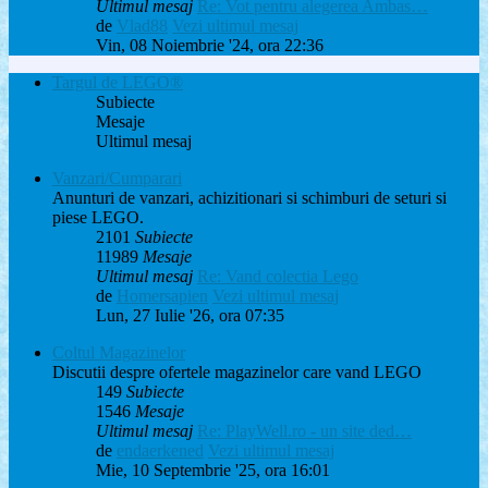
Ultimul mesaj
Re: Vot pentru alegerea Ambas…
de
Vlad88
Vezi ultimul mesaj
Vin, 08 Noiembrie '24, ora 22:36
Targul de LEGO®
Subiecte
Mesaje
Ultimul mesaj
Vanzari/Cumparari
Anunturi de vanzari, achizitionari si schimburi de seturi si
piese LEGO.
2101
Subiecte
11989
Mesaje
Ultimul mesaj
Re: Vand colectia Lego
de
Homersapien
Vezi ultimul mesaj
Lun, 27 Iulie '26, ora 07:35
Coltul Magazinelor
Discutii despre ofertele magazinelor care vand LEGO
149
Subiecte
1546
Mesaje
Ultimul mesaj
Re: PlayWell.ro - un site ded…
de
endaerkened
Vezi ultimul mesaj
Mie, 10 Septembrie '25, ora 16:01