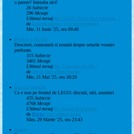
o parere? Intreaba aici!
26
Subiecte
296
Mesaje
Ultimul mesaj
Re: LEGO 31101 mod (alternati…
de
lapsanszkitamas
Vezi ultimul mesaj
Mie, 11 Iunie '25, ora 09:40
Produse LEGO®
Descrieri, comentarii si noutati despre seturile voastre
preferate.
315
Subiecte
3401
Mesaje
Ultimul mesaj
Re: Colectiile noastre !
de
chyck
Vezi ultimul mesaj
Mie, 21 Mai '25, ora 20:20
Discutii generale
Ce e nou pe frontul de LEGO: discutii, stiri, anunturi
435
Subiecte
4768
Mesaje
Ultimul mesaj
Re: Sfarsit de activitate
de
Bricky
Vezi ultimul mesaj
Sâm, 29 Martie '25, ora 23:43
Juniori