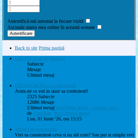
Am uitat parola
Autentifică-mă automat la fiecare vizită
Ascunde starea mea online în această sesiune
Back to site
Prima pagină
LEGO® si tot ce implica!
Subiecte
Mesaje
Ultimul mesaj
LEGO® MOCs: Creatii proprii
Arata-ne ce esti in stare sa contruiesti!
2325
Subiecte
12086
Mesaje
Ultimul mesaj
Azul Preto M4X - Technic v6 s…
de
r2rtechnic
Vezi ultimul mesaj
Lun, 01 Iunie '26, ora 15:15
Tehnici de constructie
Vrei sa construiesti ceva si nu stii cum? Sau pur si simplu vrei