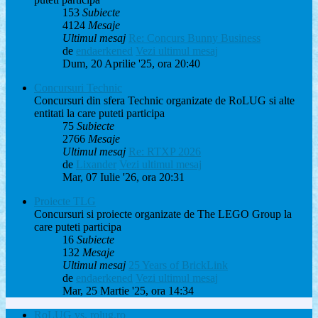
153
Subiecte
4124
Mesaje
Ultimul mesaj
Re: Concurs Bunny Business
de
endaerkened
Vezi ultimul mesaj
Dum, 20 Aprilie '25, ora 20:40
Concursuri Technic
Concursuri din sfera Technic organizate de RoLUG si alte
entitati la care puteti participa
75
Subiecte
2766
Mesaje
Ultimul mesaj
Re: RTXP 2026
de
Lixander
Vezi ultimul mesaj
Mar, 07 Iulie '26, ora 20:31
Proiecte TLG
Concursuri si proiecte organizate de The LEGO Group la
care puteti participa
16
Subiecte
132
Mesaje
Ultimul mesaj
25 Years of BrickLink
de
endaerkened
Vezi ultimul mesaj
Mar, 25 Martie '25, ora 14:34
RoLUG vs. rolug.ro