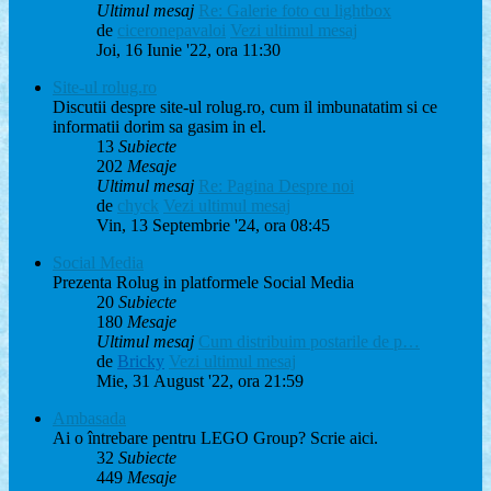
Ultimul mesaj
Re: Galerie foto cu lightbox
de
ciceronepavaloi
Vezi ultimul mesaj
Joi, 16 Iunie '22, ora 11:30
Site-ul rolug.ro
Discutii despre site-ul rolug.ro, cum il imbunatatim si ce
informatii dorim sa gasim in el.
13
Subiecte
202
Mesaje
Ultimul mesaj
Re: Pagina Despre noi
de
chyck
Vezi ultimul mesaj
Vin, 13 Septembrie '24, ora 08:45
Social Media
Prezenta Rolug in platformele Social Media
20
Subiecte
180
Mesaje
Ultimul mesaj
Cum distribuim postarile de p…
de
Bricky
Vezi ultimul mesaj
Mie, 31 August '22, ora 21:59
Ambasada
Ai o întrebare pentru LEGO Group? Scrie aici.
32
Subiecte
449
Mesaje