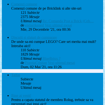
Comenzi comune
Comenzi comune de pe Bricklink si alte site-uri
121
Subiecte
2375
Mesaje
Ultimul mesaj
Re: Comanda Post a Brick (Ceh…
de
endaerkened
Vezi ultimul mesaj
Mie, 29 Decembrie '21, ora 00:36
Discutii si sfaturi de cumparare
De unde sa-mi cumpar LEGO? Care set merita mai mult?
Intreaba aici!
110
Subiecte
1829
Mesaje
Ultimul mesaj
BlueBrixx ?
de
FrantiaCristian
Vezi ultimul mesaj
Dum, 02 Mai '21, ora 11:26
Taifas
Subiecte
Mesaje
Ultimul mesaj
Bine ai venit!
Pentru a capata statutul de membru Rolug, trebuie sa va
prezentati mai intai aici!