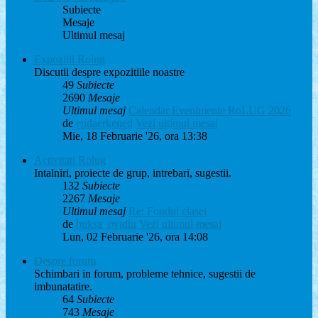
Subiecte
Mesaje
Ultimul mesaj
Expozitii Rolug
Discutii despre expozitiile noastre
49
Subiecte
2690
Mesaje
Ultimul mesaj
Calendar Evenimente RoLUG 2026
de
endaerkened
Vezi ultimul mesaj
Mie, 18 Februarie '26, ora 13:38
Activitati Rolug
Intalniri, proiecte de grup, intrebari, sugestii.
132
Subiecte
2267
Mesaje
Ultimul mesaj
Re: Fondul clasei
de
buksa_ovidiu
Vezi ultimul mesaj
Lun, 02 Februarie '26, ora 14:08
Despre forum
Schimbari in forum, probleme tehnice, sugestii de
imbunatatire.
64
Subiecte
743
Mesaje