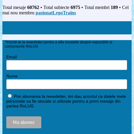
Total mesaje
60762
• Total subiecte
6975
• Total membri
189
• Cel
mai nou membru
pasionatLegoTrains
ESTI MEMBRU NOU? CITESTE MAI INTAI
AICI!
*Inscrie-te la newsletter pentru a afla noutatile despre expozitiile si
concursurile RoLUG
Email
Nume
Prin abonarea la newsletter, imi dau acordul ca datele mele
personale sa fie stocate si utilizate pentru a primi mesaje din
partea RoLUG