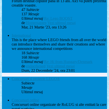
Forum destinat copiilor pana in 13 ani. Aici va puteti prezenta
creatiile voastre.
47
Subiecte
137
Mesaje
Ultimul mesaj
Re: Lego BOOST
de
Homersapien
Vezi ultimul mesaj
Mar, 21 Martie '23, ora 13:26
International
This is the place where LEGO friends from all over the world
can introduce themselves and share their creations and where
we announce international competitions
18
Subiecte
168
Mesaje
Ultimul mesaj
Re: Hi from Hungary/Denmark
de
endaerkened
Vezi ultimul mesaj
Dum, 22 Decembrie '24, ora 23:01
Concursuri si proiecte LEGO®
Subiecte
Mesaje
Ultimul mesaj
Concursuri online
Concursuri online organizate de RoLUG si alte entitati la care
puteti participa