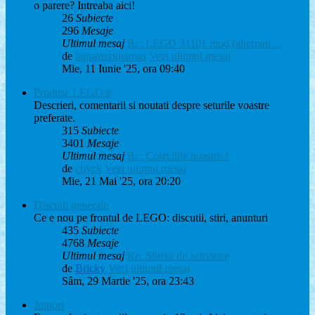
o parere? Intreaba aici!
26
Subiecte
296
Mesaje
Ultimul mesaj
Re: LEGO 31101 mod (alternati…
de
lapsanszkitamas
Vezi ultimul mesaj
Mie, 11 Iunie '25, ora 09:40
Produse LEGO®
Descrieri, comentarii si noutati despre seturile voastre
preferate.
315
Subiecte
3401
Mesaje
Ultimul mesaj
Re: Colectiile noastre !
de
chyck
Vezi ultimul mesaj
Mie, 21 Mai '25, ora 20:20
Discutii generale
Ce e nou pe frontul de LEGO: discutii, stiri, anunturi
435
Subiecte
4768
Mesaje
Ultimul mesaj
Re: Sfarsit de activitate
de
Bricky
Vezi ultimul mesaj
Sâm, 29 Martie '25, ora 23:43
Juniori