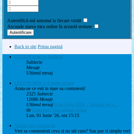
Am uitat parola
Autentifică-mă automat la fiecare vizită
Ascunde starea mea online în această sesiune
Back to site
Prima pagină
LEGO® si tot ce implica!
Subiecte
Mesaje
Ultimul mesaj
LEGO® MOCs: Creatii proprii
Arata-ne ce esti in stare sa contruiesti!
2325
Subiecte
12086
Mesaje
Ultimul mesaj
Azul Preto M4X - Technic v6 s…
de
r2rtechnic
Vezi ultimul mesaj
Lun, 01 Iunie '26, ora 15:15
Tehnici de constructie
Vrei sa construiesti ceva si nu stii cum? Sau pur si simplu vrei