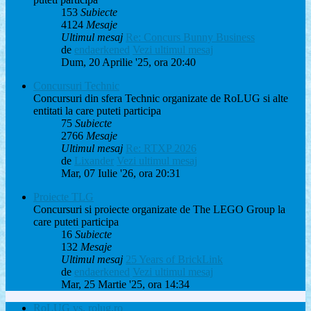
153
Subiecte
4124
Mesaje
Ultimul mesaj
Re: Concurs Bunny Business
de
endaerkened
Vezi ultimul mesaj
Dum, 20 Aprilie '25, ora 20:40
Concursuri Technic
Concursuri din sfera Technic organizate de RoLUG si alte
entitati la care puteti participa
75
Subiecte
2766
Mesaje
Ultimul mesaj
Re: RTXP 2026
de
Lixander
Vezi ultimul mesaj
Mar, 07 Iulie '26, ora 20:31
Proiecte TLG
Concursuri si proiecte organizate de The LEGO Group la
care puteti participa
16
Subiecte
132
Mesaje
Ultimul mesaj
25 Years of BrickLink
de
endaerkened
Vezi ultimul mesaj
Mar, 25 Martie '25, ora 14:34
RoLUG vs. rolug.ro