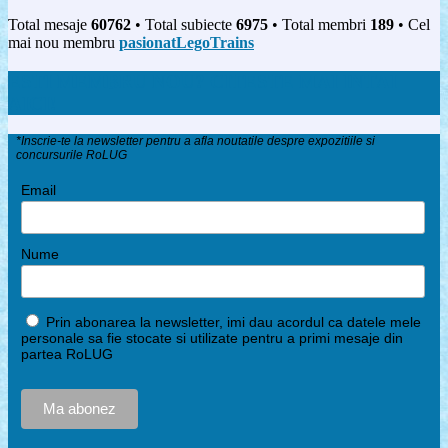
Total mesaje
60762
• Total subiecte
6975
• Total membri
189
• Cel
mai nou membru
pasionatLegoTrains
ESTI MEMBRU NOU? CITESTE MAI INTAI
AICI!
*Inscrie-te la newsletter pentru a afla noutatile despre expozitiile si
concursurile RoLUG
Email
Nume
Prin abonarea la newsletter, imi dau acordul ca datele mele
personale sa fie stocate si utilizate pentru a primi mesaje din
partea RoLUG