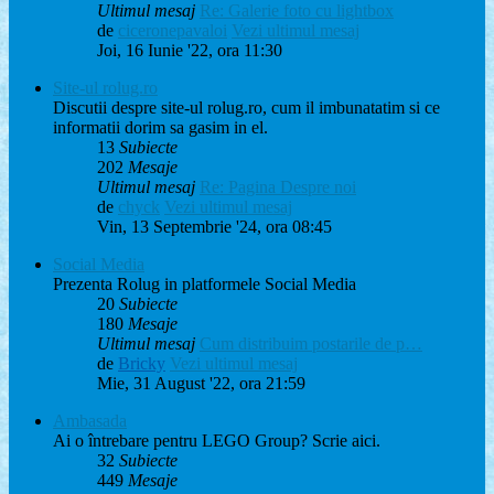
Ultimul mesaj
Re: Galerie foto cu lightbox
de
ciceronepavaloi
Vezi ultimul mesaj
Joi, 16 Iunie '22, ora 11:30
Site-ul rolug.ro
Discutii despre site-ul rolug.ro, cum il imbunatatim si ce
informatii dorim sa gasim in el.
13
Subiecte
202
Mesaje
Ultimul mesaj
Re: Pagina Despre noi
de
chyck
Vezi ultimul mesaj
Vin, 13 Septembrie '24, ora 08:45
Social Media
Prezenta Rolug in platformele Social Media
20
Subiecte
180
Mesaje
Ultimul mesaj
Cum distribuim postarile de p…
de
Bricky
Vezi ultimul mesaj
Mie, 31 August '22, ora 21:59
Ambasada
Ai o întrebare pentru LEGO Group? Scrie aici.
32
Subiecte
449
Mesaje