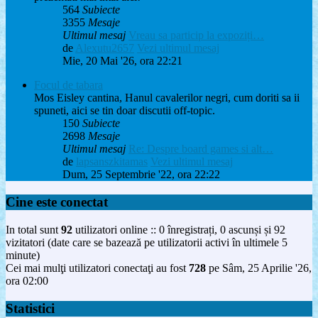
564
Subiecte
3355
Mesaje
Ultimul mesaj
Vreau sa particip la expoziți…
de
Alexutu2657
Vezi ultimul mesaj
Mie, 20 Mai '26, ora 22:21
Focul de tabara
Mos Eisley cantina, Hanul cavalerilor negri, cum doriti sa ii
spuneti, aici se tin doar discutii off-topic.
150
Subiecte
2698
Mesaje
Ultimul mesaj
Re: Despre board games si alt…
de
lapsanszkitamas
Vezi ultimul mesaj
Dum, 25 Septembrie '22, ora 22:22
Cine este conectat
In total sunt
92
utilizatori online :: 0 înregistrați, 0 ascunși și 92
vizitatori (date care se bazează pe utilizatorii activi în ultimele 5
minute)
Cei mai mulţi utilizatori conectaţi au fost
728
pe Sâm, 25 Aprilie '26,
ora 02:00
Statistici