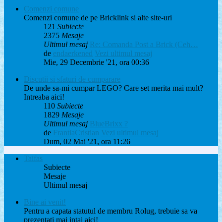
Comenzi comune
Comenzi comune de pe Bricklink si alte site-uri
121
Subiecte
2375
Mesaje
Ultimul mesaj
Re: Comanda Post a Brick (Ceh…
de
endaerkened
Vezi ultimul mesaj
Mie, 29 Decembrie '21, ora 00:36
Discutii si sfaturi de cumparare
De unde sa-mi cumpar LEGO? Care set merita mai mult?
Intreaba aici!
110
Subiecte
1829
Mesaje
Ultimul mesaj
BlueBrixx ?
de
FrantiaCristian
Vezi ultimul mesaj
Dum, 02 Mai '21, ora 11:26
Taifas
Subiecte
Mesaje
Ultimul mesaj
Bine ai venit!
Pentru a capata statutul de membru Rolug, trebuie sa va
prezentati mai intai aici!