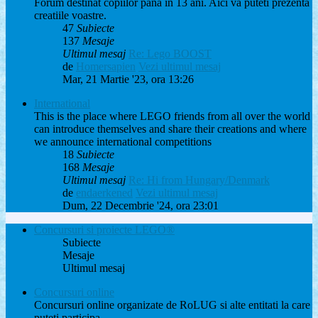
Forum destinat copiilor pana in 13 ani. Aici va puteti prezenta
creatiile voastre.
47
Subiecte
137
Mesaje
Ultimul mesaj
Re: Lego BOOST
de
Homersapien
Vezi ultimul mesaj
Mar, 21 Martie '23, ora 13:26
International
This is the place where LEGO friends from all over the world
can introduce themselves and share their creations and where
we announce international competitions
18
Subiecte
168
Mesaje
Ultimul mesaj
Re: Hi from Hungary/Denmark
de
endaerkened
Vezi ultimul mesaj
Dum, 22 Decembrie '24, ora 23:01
Concursuri si proiecte LEGO®
Subiecte
Mesaje
Ultimul mesaj
Concursuri online
Concursuri online organizate de RoLUG si alte entitati la care
puteti participa