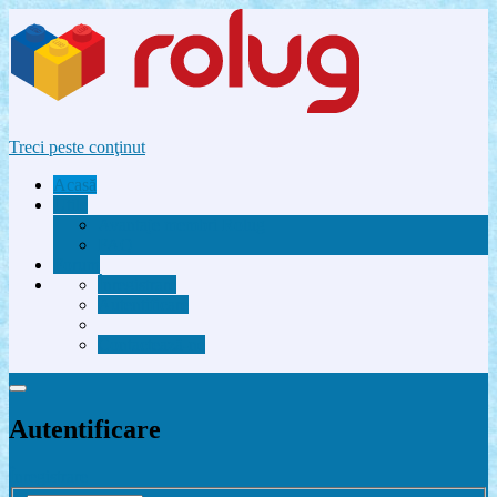
Treci peste conţinut
Acasă
Utile
Avantaje membri Rolug
FAQ
Forum
Înregistrare
Autentificare
Contactează-ne
Autentificare
Înregistrare