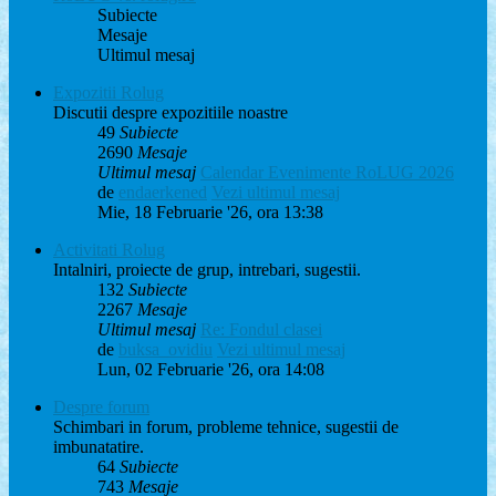
Subiecte
Mesaje
Ultimul mesaj
Expozitii Rolug
Discutii despre expozitiile noastre
49
Subiecte
2690
Mesaje
Ultimul mesaj
Calendar Evenimente RoLUG 2026
de
endaerkened
Vezi ultimul mesaj
Mie, 18 Februarie '26, ora 13:38
Activitati Rolug
Intalniri, proiecte de grup, intrebari, sugestii.
132
Subiecte
2267
Mesaje
Ultimul mesaj
Re: Fondul clasei
de
buksa_ovidiu
Vezi ultimul mesaj
Lun, 02 Februarie '26, ora 14:08
Despre forum
Schimbari in forum, probleme tehnice, sugestii de
imbunatatire.
64
Subiecte
743
Mesaje