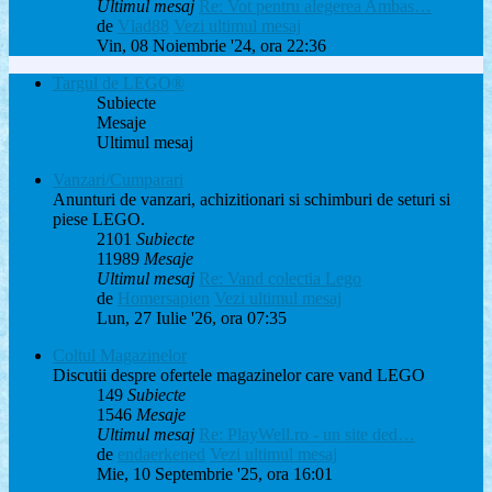
Ultimul mesaj
Re: Vot pentru alegerea Ambas…
de
Vlad88
Vezi ultimul mesaj
Vin, 08 Noiembrie '24, ora 22:36
Targul de LEGO®
Subiecte
Mesaje
Ultimul mesaj
Vanzari/Cumparari
Anunturi de vanzari, achizitionari si schimburi de seturi si
piese LEGO.
2101
Subiecte
11989
Mesaje
Ultimul mesaj
Re: Vand colectia Lego
de
Homersapien
Vezi ultimul mesaj
Lun, 27 Iulie '26, ora 07:35
Coltul Magazinelor
Discutii despre ofertele magazinelor care vand LEGO
149
Subiecte
1546
Mesaje
Ultimul mesaj
Re: PlayWell.ro - un site ded…
de
endaerkened
Vezi ultimul mesaj
Mie, 10 Septembrie '25, ora 16:01