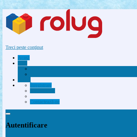
Treci peste conţinut
Acasă
Utile
Avantaje membri Rolug
FAQ
Forum
Înregistrare
Autentificare
Contactează-ne
Autentificare