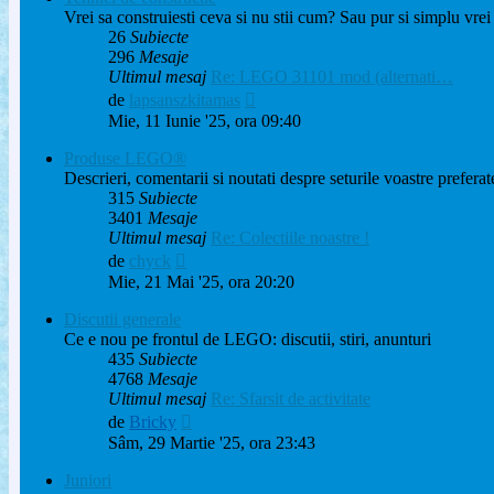
Vrei sa construiesti ceva si nu stii cum? Sau pur si simplu vrei
26
Subiecte
296
Mesaje
Ultimul mesaj
Re: LEGO 31101 mod (alternati…
Vezi
de
lapsanszkitamas
ultimul
Mie, 11 Iunie '25, ora 09:40
mesaj
Produse LEGO®
Descrieri, comentarii si noutati despre seturile voastre preferat
315
Subiecte
3401
Mesaje
Ultimul mesaj
Re: Colectiile noastre !
Vezi
de
chyck
ultimul
Mie, 21 Mai '25, ora 20:20
mesaj
Discutii generale
Ce e nou pe frontul de LEGO: discutii, stiri, anunturi
435
Subiecte
4768
Mesaje
Ultimul mesaj
Re: Sfarsit de activitate
Vezi
de
Bricky
ultimul
Sâm, 29 Martie '25, ora 23:43
mesaj
Juniori