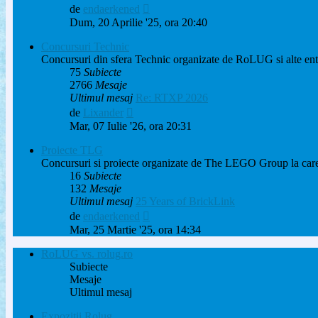
Vezi
de
endaerkened
ultimul
Dum, 20 Aprilie '25, ora 20:40
mesaj
Concursuri Technic
Concursuri din sfera Technic organizate de RoLUG si alte entita
75
Subiecte
2766
Mesaje
Ultimul mesaj
Re: RTXP 2026
Vezi
de
Lixander
ultimul
Mar, 07 Iulie '26, ora 20:31
mesaj
Proiecte TLG
Concursuri si proiecte organizate de The LEGO Group la care 
16
Subiecte
132
Mesaje
Ultimul mesaj
25 Years of BrickLink
Vezi
de
endaerkened
ultimul
Mar, 25 Martie '25, ora 14:34
mesaj
RoLUG vs. rolug.ro
Subiecte
Mesaje
Ultimul mesaj
Expozitii Rolug