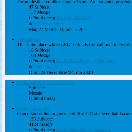
Forum destinat copiilor pana in 13 ani. Aici va puteti prezenta 
47
Subiecte
137
Mesaje
Ultimul mesaj
Re: Lego BOOST
Vezi
de
Homersapien
ultimul
Mar, 21 Martie '23, ora 13:26
mesaj
International
This is the place where LEGO friends from all over the world
18
Subiecte
168
Mesaje
Ultimul mesaj
Re: Hi from Hungary/Denmark
Vezi
de
endaerkened
ultimul
Dum, 22 Decembrie '24, ora 23:01
mesaj
Concursuri si proiecte LEGO®
Subiecte
Mesaje
Ultimul mesaj
Concursuri online
Concursuri online organizate de RoLUG si alte entitati la care 
153
Subiecte
4124
Mesaje
Ultimul mesaj
Re: Concurs Bunny Business