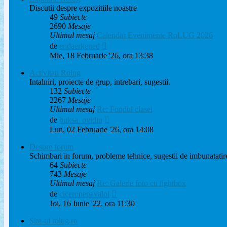
Discutii despre expozitiile noastre
49
Subiecte
2690
Mesaje
Ultimul mesaj
Calendar Evenimente RoLUG 2026
Vezi
de
endaerkened
ultimul
Mie, 18 Februarie '26, ora 13:38
mesaj
Activitati Rolug
Intalniri, proiecte de grup, intrebari, sugestii.
132
Subiecte
2267
Mesaje
Ultimul mesaj
Re: Fondul clasei
Vezi
de
buksa_ovidiu
ultimul
Lun, 02 Februarie '26, ora 14:08
mesaj
Despre forum
Schimbari in forum, probleme tehnice, sugestii de imbunatatir
64
Subiecte
743
Mesaje
Ultimul mesaj
Re: Galerie foto cu lightbox
Vezi
de
ciceronepavaloi
ultimul
Joi, 16 Iunie '22, ora 11:30
mesaj
Site-ul rolug.ro