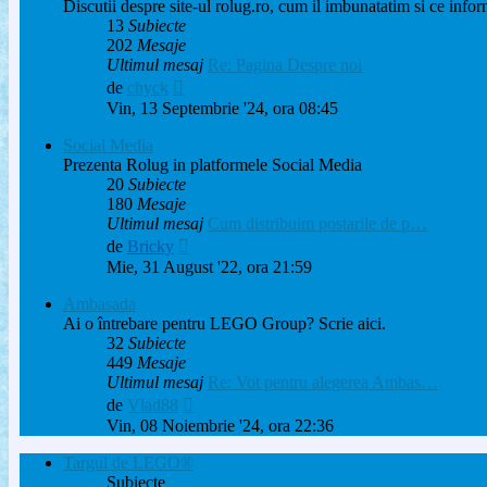
Discutii despre site-ul rolug.ro, cum il imbunatatim si ce infor
13
Subiecte
202
Mesaje
Ultimul mesaj
Re: Pagina Despre noi
Vezi
de
chyck
ultimul
Vin, 13 Septembrie '24, ora 08:45
mesaj
Social Media
Prezenta Rolug in platformele Social Media
20
Subiecte
180
Mesaje
Ultimul mesaj
Cum distribuim postarile de p…
Vezi
de
Bricky
ultimul
Mie, 31 August '22, ora 21:59
mesaj
Ambasada
Ai o întrebare pentru LEGO Group? Scrie aici.
32
Subiecte
449
Mesaje
Ultimul mesaj
Re: Vot pentru alegerea Ambas…
Vezi
de
Vlad88
ultimul
Vin, 08 Noiembrie '24, ora 22:36
mesaj
Targul de LEGO®
Subiecte