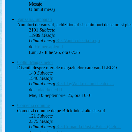
Mesaje
Ultimul mesaj
Vanzari/Cumparari
Anunturi de vanzari, achizitionari si schimburi de seturi si p
2101
Subiecte
11989
Mesaje
Ultimul mesaj
Re: Vand colectia Lego
Vezi
de
Homersapien
ultimul
Lun, 27 Iulie '26, ora 07:35
mesaj
Coltul Magazinelor
Discutii despre ofertele magazinelor care vand LEGO
149
Subiecte
1546
Mesaje
Ultimul mesaj
Re: PlayWell.ro - un site ded…
Vezi
de
endaerkened
ultimul
Mie, 10 Septembrie '25, ora 16:01
mesaj
Comenzi comune
Comenzi comune de pe Bricklink si alte site-uri
121
Subiecte
2375
Mesaje
Ultimul mesaj
Re: Comanda Post a Brick (Ceh…
Vezi