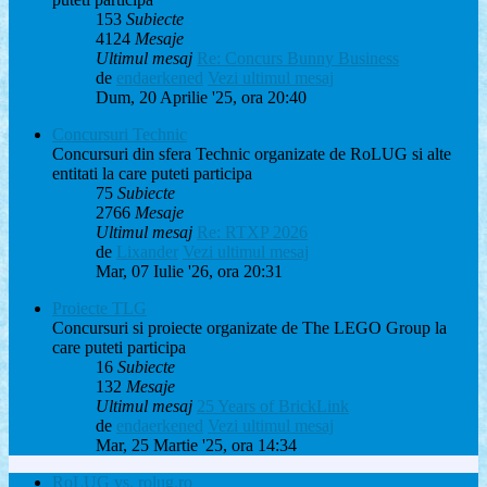
153
Subiecte
4124
Mesaje
Ultimul mesaj
Re: Concurs Bunny Business
de
endaerkened
Vezi ultimul mesaj
Dum, 20 Aprilie '25, ora 20:40
Concursuri Technic
Concursuri din sfera Technic organizate de RoLUG si alte
entitati la care puteti participa
75
Subiecte
2766
Mesaje
Ultimul mesaj
Re: RTXP 2026
de
Lixander
Vezi ultimul mesaj
Mar, 07 Iulie '26, ora 20:31
Proiecte TLG
Concursuri si proiecte organizate de The LEGO Group la
care puteti participa
16
Subiecte
132
Mesaje
Ultimul mesaj
25 Years of BrickLink
de
endaerkened
Vezi ultimul mesaj
Mar, 25 Martie '25, ora 14:34
RoLUG vs. rolug.ro