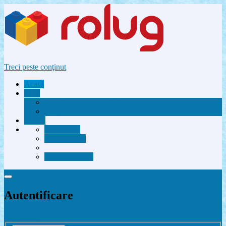
Treci peste conţinut
Acasă
Utile
Avantaje membri Rolug
FAQ
Forum
Înregistrare
Autentificare
Contactează-ne
Autentificare
Înregistrare