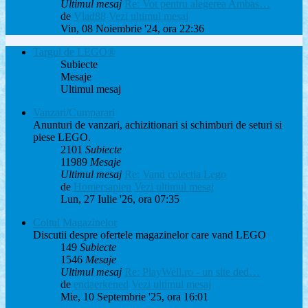
Ultimul mesaj
Re: Vot pentru alegerea Ambas…
de
Vlad88
Vezi ultimul mesaj
Vin, 08 Noiembrie '24, ora 22:36
Targul de LEGO®
Subiecte
Mesaje
Ultimul mesaj
Vanzari/Cumparari
Anunturi de vanzari, achizitionari si schimburi de seturi si
piese LEGO.
2101
Subiecte
11989
Mesaje
Ultimul mesaj
Re: Vand colectia Lego
de
Homersapien
Vezi ultimul mesaj
Lun, 27 Iulie '26, ora 07:35
Coltul Magazinelor
Discutii despre ofertele magazinelor care vand LEGO
149
Subiecte
1546
Mesaje
Ultimul mesaj
Re: PlayWell.ro - un site ded…
de
endaerkened
Vezi ultimul mesaj
Mie, 10 Septembrie '25, ora 16:01