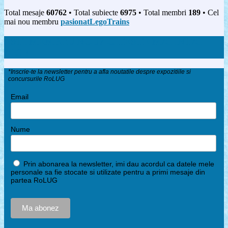
Total mesaje
60762
• Total subiecte
6975
• Total membri
189
• Cel
mai nou membru
pasionatLegoTrains
ESTI MEMBRU NOU? CITESTE MAI INTAI
AICI!
*Inscrie-te la newsletter pentru a afla noutatile despre expozitiile si
concursurile RoLUG
Email
Nume
Prin abonarea la newsletter, imi dau acordul ca datele mele
personale sa fie stocate si utilizate pentru a primi mesaje din
partea RoLUG