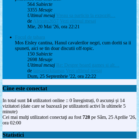
564
Subiecte
3355
Mesaje
Ultimul mesaj
Vreau sa particip la expoziți…
de
Alexutu2657
Vezi ultimul mesaj
Mie, 20 Mai '26, ora 22:21
Focul de tabara
Mos Eisley cantina, Hanul cavalerilor negri, cum doriti sa ii
spuneti, aici se tin doar discutii off-topic.
150
Subiecte
2698
Mesaje
Ultimul mesaj
Re: Despre board games si alt…
de
lapsanszkitamas
Vezi ultimul mesaj
Dum, 25 Septembrie '22, ora 22:22
Cine este conectat
In total sunt
14
utilizatori online :: 0 înregistrați, 0 ascunși și 14
vizitatori (date care se bazează pe utilizatorii activi în ultimele 5
minute)
Cei mai mulţi utilizatori conectaţi au fost
728
pe Sâm, 25 Aprilie '26,
ora 02:00
Statistici