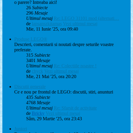
o parere? Intreaba aici!
26
Subiecte
296
Mesaje
Ultimul mesaj
Re: LEGO 31101 mod (alternati…
de
lapsanszkitamas
Vezi ultimul mesaj
Mie, 11 Iunie '25, ora 09:40
Produse LEGO®
Descrieri, comentarii si noutati despre seturile voastre
preferate.
315
Subiecte
3401
Mesaje
Ultimul mesaj
Re: Colectiile noastre !
de
chyck
Vezi ultimul mesaj
Mie, 21 Mai '25, ora 20:20
Discutii generale
Ce e nou pe frontul de LEGO: discutii, stiri, anunturi
435
Subiecte
4768
Mesaje
Ultimul mesaj
Re: Sfarsit de activitate
de
Bricky
Vezi ultimul mesaj
Sâm, 29 Martie '25, ora 23:43
Juniori