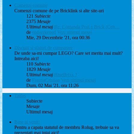
Comenzi comune
Comenzi comune de pe Bricklink si alte site-uri
121
Subiecte
2375
Mesaje
Ultimul mesaj
Re: Comanda Post a Brick (Ceh…
de
endaerkened
Vezi ultimul mesaj
Mie, 29 Decembrie '21, ora 00:36
Discutii si sfaturi de cumparare
De unde sa-mi cumpar LEGO? Care set merita mai mult?
Intreaba aici!
110
Subiecte
1829
Mesaje
Ultimul mesaj
BlueBrixx ?
de
FrantiaCristian
Vezi ultimul mesaj
Dum, 02 Mai '21, ora 11:26
Taifas
Subiecte
Mesaje
Ultimul mesaj
Bine ai venit!
Pentru a capata statutul de membru Rolug, trebuie sa va
prezentati mai intai aici!