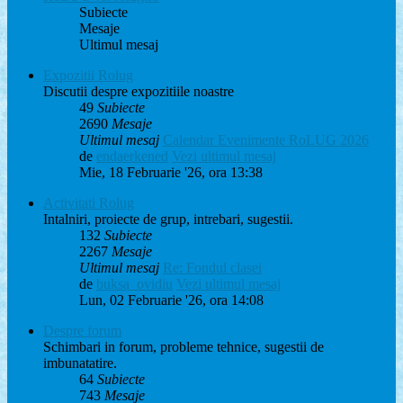
Subiecte
Mesaje
Ultimul mesaj
Expozitii Rolug
Discutii despre expozitiile noastre
49
Subiecte
2690
Mesaje
Ultimul mesaj
Calendar Evenimente RoLUG 2026
de
endaerkened
Vezi ultimul mesaj
Mie, 18 Februarie '26, ora 13:38
Activitati Rolug
Intalniri, proiecte de grup, intrebari, sugestii.
132
Subiecte
2267
Mesaje
Ultimul mesaj
Re: Fondul clasei
de
buksa_ovidiu
Vezi ultimul mesaj
Lun, 02 Februarie '26, ora 14:08
Despre forum
Schimbari in forum, probleme tehnice, sugestii de
imbunatatire.
64
Subiecte
743
Mesaje