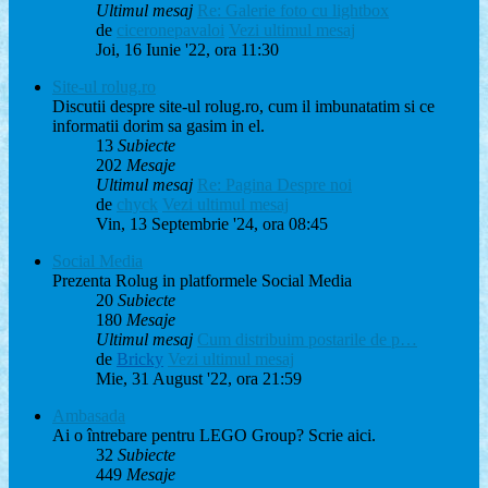
Ultimul mesaj
Re: Galerie foto cu lightbox
de
ciceronepavaloi
Vezi ultimul mesaj
Joi, 16 Iunie '22, ora 11:30
Site-ul rolug.ro
Discutii despre site-ul rolug.ro, cum il imbunatatim si ce
informatii dorim sa gasim in el.
13
Subiecte
202
Mesaje
Ultimul mesaj
Re: Pagina Despre noi
de
chyck
Vezi ultimul mesaj
Vin, 13 Septembrie '24, ora 08:45
Social Media
Prezenta Rolug in platformele Social Media
20
Subiecte
180
Mesaje
Ultimul mesaj
Cum distribuim postarile de p…
de
Bricky
Vezi ultimul mesaj
Mie, 31 August '22, ora 21:59
Ambasada
Ai o întrebare pentru LEGO Group? Scrie aici.
32
Subiecte
449
Mesaje