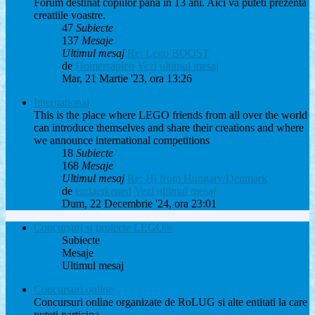
Forum destinat copiilor pana in 13 ani. Aici va puteti prezenta
creatiile voastre.
47
Subiecte
137
Mesaje
Ultimul mesaj
Re: Lego BOOST
de
Homersapien
Vezi ultimul mesaj
Mar, 21 Martie '23, ora 13:26
International
This is the place where LEGO friends from all over the world
can introduce themselves and share their creations and where
we announce international competitions
18
Subiecte
168
Mesaje
Ultimul mesaj
Re: Hi from Hungary/Denmark
de
endaerkened
Vezi ultimul mesaj
Dum, 22 Decembrie '24, ora 23:01
Concursuri si proiecte LEGO®
Subiecte
Mesaje
Ultimul mesaj
Concursuri online
Concursuri online organizate de RoLUG si alte entitati la care
puteti participa