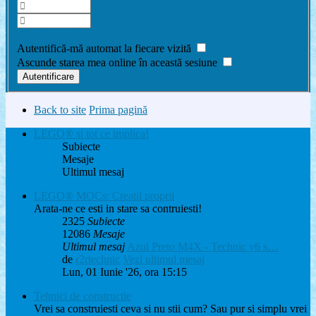
Am uitat parola
Autentifică-mă automat la fiecare vizită
Ascunde starea mea online în această sesiune
Back to site
Prima pagină
LEGO® si tot ce implica!
Subiecte
Mesaje
Ultimul mesaj
LEGO® MOCs: Creatii proprii
Arata-ne ce esti in stare sa contruiesti!
2325
Subiecte
12086
Mesaje
Ultimul mesaj
Azul Preto M4X - Technic v6 s…
de
r2rtechnic
Vezi ultimul mesaj
Lun, 01 Iunie '26, ora 15:15
Tehnici de constructie
Vrei sa construiesti ceva si nu stii cum? Sau pur si simplu vrei