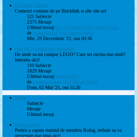
Comenzi comune
Comenzi comune de pe Bricklink si alte site-uri
121
Subiecte
2375
Mesaje
Ultimul mesaj
Re: Comanda Post a Brick (Ceh…
de
endaerkened
Vezi ultimul mesaj
Mie, 29 Decembrie '21, ora 00:36
Discutii si sfaturi de cumparare
De unde sa-mi cumpar LEGO? Care set merita mai mult?
Intreaba aici!
110
Subiecte
1829
Mesaje
Ultimul mesaj
BlueBrixx ?
de
FrantiaCristian
Vezi ultimul mesaj
Dum, 02 Mai '21, ora 11:26
Taifas
Subiecte
Mesaje
Ultimul mesaj
Bine ai venit!
Pentru a capata statutul de membru Rolug, trebuie sa va
prezentati mai intai aici!