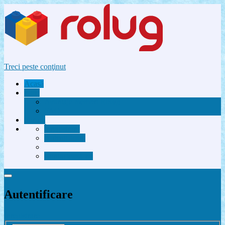
Treci peste conţinut
Acasă
Utile
Avantaje membri Rolug
FAQ
Forum
Înregistrare
Autentificare
Contactează-ne
Autentificare
Înregistrare