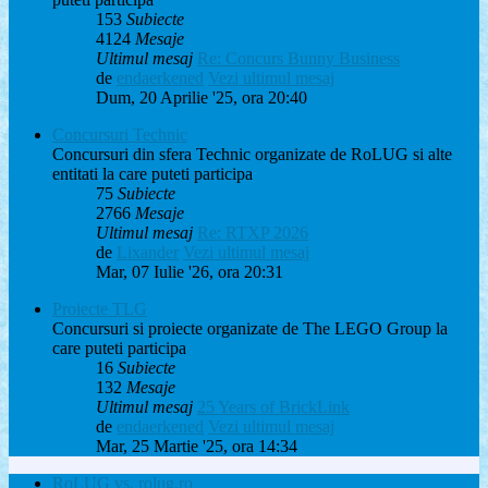
153
Subiecte
4124
Mesaje
Ultimul mesaj
Re: Concurs Bunny Business
de
endaerkened
Vezi ultimul mesaj
Dum, 20 Aprilie '25, ora 20:40
Concursuri Technic
Concursuri din sfera Technic organizate de RoLUG si alte
entitati la care puteti participa
75
Subiecte
2766
Mesaje
Ultimul mesaj
Re: RTXP 2026
de
Lixander
Vezi ultimul mesaj
Mar, 07 Iulie '26, ora 20:31
Proiecte TLG
Concursuri si proiecte organizate de The LEGO Group la
care puteti participa
16
Subiecte
132
Mesaje
Ultimul mesaj
25 Years of BrickLink
de
endaerkened
Vezi ultimul mesaj
Mar, 25 Martie '25, ora 14:34
RoLUG vs. rolug.ro