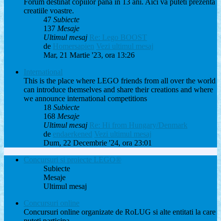
Forum destinat copiilor pana in 13 ani. Aici va puteti prezenta
creatiile voastre.
47
Subiecte
137
Mesaje
Ultimul mesaj
Re: Lego BOOST
de
Homersapien
Vezi ultimul mesaj
Mar, 21 Martie '23, ora 13:26
International
This is the place where LEGO friends from all over the world
can introduce themselves and share their creations and where
we announce international competitions
18
Subiecte
168
Mesaje
Ultimul mesaj
Re: Hi from Hungary/Denmark
de
endaerkened
Vezi ultimul mesaj
Dum, 22 Decembrie '24, ora 23:01
Concursuri si proiecte LEGO®
Subiecte
Mesaje
Ultimul mesaj
Concursuri online
Concursuri online organizate de RoLUG si alte entitati la care
puteti participa