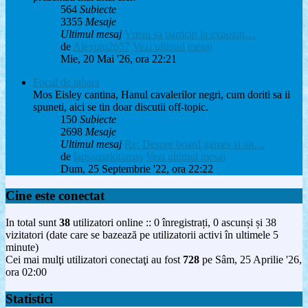
564
Subiecte
3355
Mesaje
Ultimul mesaj
Vreau sa particip la expoziți…
de
Alexutu2657
Vezi ultimul mesaj
Mie, 20 Mai '26, ora 22:21
Focul de tabara
Mos Eisley cantina, Hanul cavalerilor negri, cum doriti sa ii
spuneti, aici se tin doar discutii off-topic.
150
Subiecte
2698
Mesaje
Ultimul mesaj
Re: Despre board games si alt…
de
lapsanszkitamas
Vezi ultimul mesaj
Dum, 25 Septembrie '22, ora 22:22
Cine este conectat
In total sunt
38
utilizatori online :: 0 înregistrați, 0 ascunși și 38
vizitatori (date care se bazează pe utilizatorii activi în ultimele 5
minute)
Cei mai mulţi utilizatori conectaţi au fost
728
pe Sâm, 25 Aprilie '26,
ora 02:00
Statistici