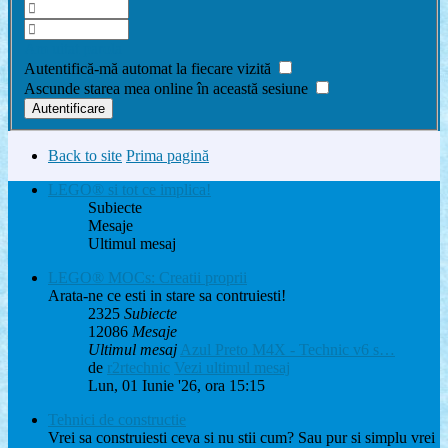
Am uitat parola
Autentifică-mă automat la fiecare vizită
Ascunde starea mea online în această sesiune
Back to site
Prima pagină
LEGO® si tot ce implica!
Subiecte
Mesaje
Ultimul mesaj
LEGO® MOCs: Creatii proprii
Arata-ne ce esti in stare sa contruiesti!
2325
Subiecte
12086
Mesaje
Ultimul mesaj
Azul Preto M4X - Technic v6 s…
de
r2rtechnic
Vezi ultimul mesaj
Lun, 01 Iunie '26, ora 15:15
Tehnici de constructie
Vrei sa construiesti ceva si nu stii cum? Sau pur si simplu vrei