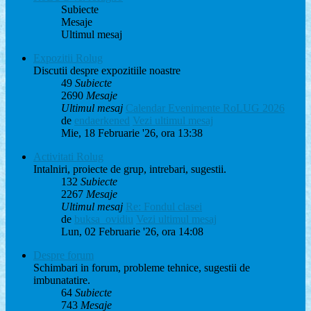
Subiecte
Mesaje
Ultimul mesaj
Expozitii Rolug
Discutii despre expozitiile noastre
49
Subiecte
2690
Mesaje
Ultimul mesaj
Calendar Evenimente RoLUG 2026
de
endaerkened
Vezi ultimul mesaj
Mie, 18 Februarie '26, ora 13:38
Activitati Rolug
Intalniri, proiecte de grup, intrebari, sugestii.
132
Subiecte
2267
Mesaje
Ultimul mesaj
Re: Fondul clasei
de
buksa_ovidiu
Vezi ultimul mesaj
Lun, 02 Februarie '26, ora 14:08
Despre forum
Schimbari in forum, probleme tehnice, sugestii de
imbunatatire.
64
Subiecte
743
Mesaje