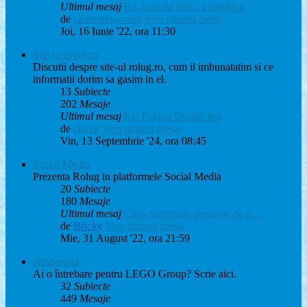
Ultimul mesaj
Re: Galerie foto cu lightbox
de
ciceronepavaloi
Vezi ultimul mesaj
Joi, 16 Iunie '22, ora 11:30
Site-ul rolug.ro
Discutii despre site-ul rolug.ro, cum il imbunatatim si ce
informatii dorim sa gasim in el.
13
Subiecte
202
Mesaje
Ultimul mesaj
Re: Pagina Despre noi
de
chyck
Vezi ultimul mesaj
Vin, 13 Septembrie '24, ora 08:45
Social Media
Prezenta Rolug in platformele Social Media
20
Subiecte
180
Mesaje
Ultimul mesaj
Cum distribuim postarile de p…
de
Bricky
Vezi ultimul mesaj
Mie, 31 August '22, ora 21:59
Ambasada
Ai o întrebare pentru LEGO Group? Scrie aici.
32
Subiecte
449
Mesaje