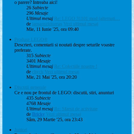
o parere? Intreaba aici!
26
Subiecte
296
Mesaje
Ultimul mesaj
Re: LEGO 31101 mod (alternati…
de
lapsanszkitamas
Vezi ultimul mesaj
Mie, 11 Iunie '25, ora 09:40
Produse LEGO®
Descrieri, comentarii si noutati despre seturile voastre
preferate.
315
Subiecte
3401
Mesaje
Ultimul mesaj
Re: Colectiile noastre !
de
chyck
Vezi ultimul mesaj
Mie, 21 Mai '25, ora 20:20
Discutii generale
Ce e nou pe frontul de LEGO: discutii, stiri, anunturi
435
Subiecte
4768
Mesaje
Ultimul mesaj
Re: Sfarsit de activitate
de
Bricky
Vezi ultimul mesaj
Sâm, 29 Martie '25, ora 23:43
Juniori