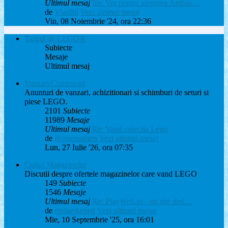
Ultimul mesaj
Re: Vot pentru alegerea Ambas…
de
Vlad88
Vezi ultimul mesaj
Vin, 08 Noiembrie '24, ora 22:36
Targul de LEGO®
Subiecte
Mesaje
Ultimul mesaj
Vanzari/Cumparari
Anunturi de vanzari, achizitionari si schimburi de seturi si
piese LEGO.
2101
Subiecte
11989
Mesaje
Ultimul mesaj
Re: Vand colectia Lego
de
Homersapien
Vezi ultimul mesaj
Lun, 27 Iulie '26, ora 07:35
Coltul Magazinelor
Discutii despre ofertele magazinelor care vand LEGO
149
Subiecte
1546
Mesaje
Ultimul mesaj
Re: PlayWell.ro - un site ded…
de
endaerkened
Vezi ultimul mesaj
Mie, 10 Septembrie '25, ora 16:01