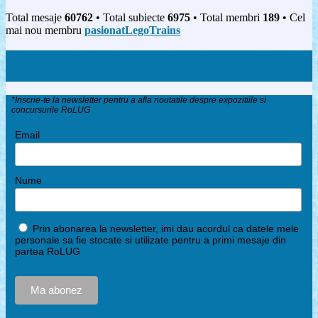
Total mesaje
60762
• Total subiecte
6975
• Total membri
189
• Cel
mai nou membru
pasionatLegoTrains
ESTI MEMBRU NOU? CITESTE MAI INTAI
AICI!
*Inscrie-te la newsletter pentru a afla noutatile despre expozitiile si
concursurile RoLUG
Email
Nume
Prin abonarea la newsletter, imi dau acordul ca datele mele
personale sa fie stocate si utilizate pentru a primi mesaje din
partea RoLUG