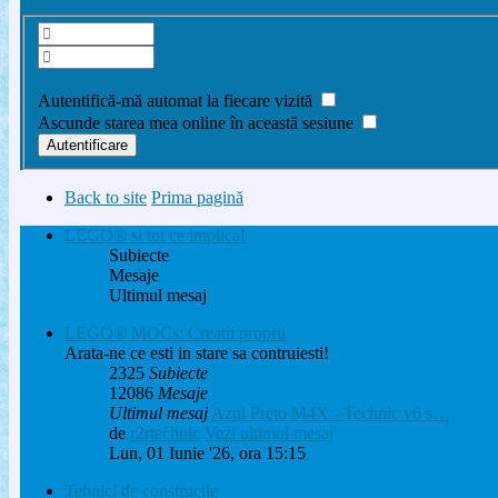
Înregistrare
Am uitat parola
Autentifică-mă automat la fiecare vizită
Ascunde starea mea online în această sesiune
Back to site
Prima pagină
LEGO® si tot ce implica!
Subiecte
Mesaje
Ultimul mesaj
LEGO® MOCs: Creatii proprii
Arata-ne ce esti in stare sa contruiesti!
2325
Subiecte
12086
Mesaje
Ultimul mesaj
Azul Preto M4X - Technic v6 s…
de
r2rtechnic
Vezi ultimul mesaj
Lun, 01 Iunie '26, ora 15:15
Tehnici de constructie