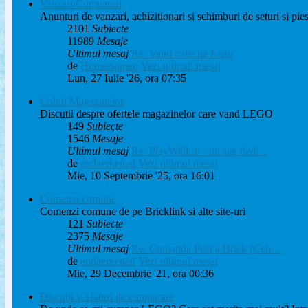
Vanzari/Cumparari
Anunturi de vanzari, achizitionari si schimburi de seturi si p
2101
Subiecte
11989
Mesaje
Ultimul mesaj
Re: Vand colectia Lego
de
Homersapien
Vezi ultimul mesaj
Lun, 27 Iulie '26, ora 07:35
Coltul Magazinelor
Discutii despre ofertele magazinelor care vand LEGO
149
Subiecte
1546
Mesaje
Ultimul mesaj
Re: PlayWell.ro - un site ded…
de
endaerkened
Vezi ultimul mesaj
Mie, 10 Septembrie '25, ora 16:01
Comenzi comune
Comenzi comune de pe Bricklink si alte site-uri
121
Subiecte
2375
Mesaje
Ultimul mesaj
Re: Comanda Post a Brick (Ceh…
de
endaerkened
Vezi ultimul mesaj
Mie, 29 Decembrie '21, ora 00:36
Discutii si sfaturi de cumparare