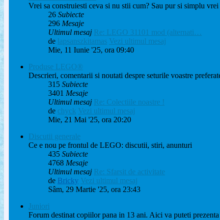
Vrei sa construiesti ceva si nu stii cum? Sau pur si simplu vrei
26
Subiecte
296
Mesaje
Ultimul mesaj
Re: LEGO 31101 mod (alternati…
de
lapsanszkitamas
Vezi ultimul mesaj
Mie, 11 Iunie '25, ora 09:40
Produse LEGO®
Descrieri, comentarii si noutati despre seturile voastre preferat
315
Subiecte
3401
Mesaje
Ultimul mesaj
Re: Colectiile noastre !
de
chyck
Vezi ultimul mesaj
Mie, 21 Mai '25, ora 20:20
Discutii generale
Ce e nou pe frontul de LEGO: discutii, stiri, anunturi
435
Subiecte
4768
Mesaje
Ultimul mesaj
Re: Sfarsit de activitate
de
Bricky
Vezi ultimul mesaj
Sâm, 29 Martie '25, ora 23:43
Juniori
Forum destinat copiilor pana in 13 ani. Aici va puteti prezenta 