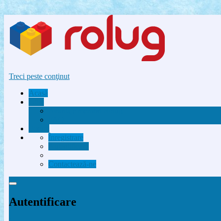
Treci peste conţinut
Acasă
Utile
Avantaje membri Rolug
FAQ
Forum
Înregistrare
Autentificare
Contactează-ne
Autentificare