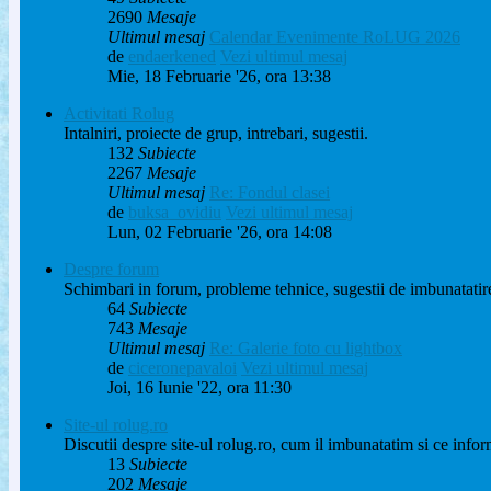
2690
Mesaje
Ultimul mesaj
Calendar Evenimente RoLUG 2026
de
endaerkened
Vezi ultimul mesaj
Mie, 18 Februarie '26, ora 13:38
Activitati Rolug
Intalniri, proiecte de grup, intrebari, sugestii.
132
Subiecte
2267
Mesaje
Ultimul mesaj
Re: Fondul clasei
de
buksa_ovidiu
Vezi ultimul mesaj
Lun, 02 Februarie '26, ora 14:08
Despre forum
Schimbari in forum, probleme tehnice, sugestii de imbunatatir
64
Subiecte
743
Mesaje
Ultimul mesaj
Re: Galerie foto cu lightbox
de
ciceronepavaloi
Vezi ultimul mesaj
Joi, 16 Iunie '22, ora 11:30
Site-ul rolug.ro
Discutii despre site-ul rolug.ro, cum il imbunatatim si ce infor
13
Subiecte
202
Mesaje