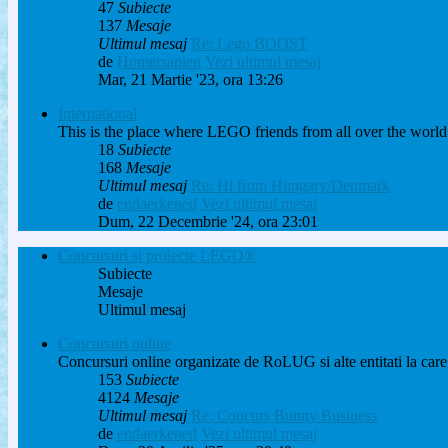
47
Subiecte
137
Mesaje
Ultimul mesaj
Re: Lego BOOST
de
Homersapien
Vezi ultimul mesaj
Mar, 21 Martie '23, ora 13:26
International
This is the place where LEGO friends from all over the world
18
Subiecte
168
Mesaje
Ultimul mesaj
Re: Hi from Hungary/Denmark
de
endaerkened
Vezi ultimul mesaj
Dum, 22 Decembrie '24, ora 23:01
Concursuri si proiecte LEGO®
Subiecte
Mesaje
Ultimul mesaj
Concursuri online
Concursuri online organizate de RoLUG si alte entitati la care 
153
Subiecte
4124
Mesaje
Ultimul mesaj
Re: Concurs Bunny Business
de
endaerkened
Vezi ultimul mesaj