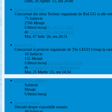
Dum, 20 Aprilie '25, ora 20:40
Concursuri Technic
Concursuri din sfera Technic organizate de RoLUG si alte entita
75
Subiecte
2766
Mesaje
Ultimul mesaj
Re: RTXP 2026
de
Lixander
Vezi ultimul mesaj
Mar, 07 Iulie '26, ora 20:31
Proiecte TLG
Concursuri si proiecte organizate de The LEGO Group la care 
16
Subiecte
132
Mesaje
Ultimul mesaj
25 Years of BrickLink
de
endaerkened
Vezi ultimul mesaj
Mar, 25 Martie '25, ora 14:34
RoLUG vs. rolug.ro
Subiecte
Mesaje
Ultimul mesaj
Expozitii Rolug
Discutii despre expozitiile noastre
49
Subiecte