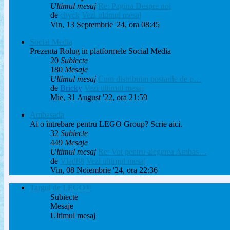
Ultimul mesaj
Re: Pagina Despre noi
de
chyck
Vezi ultimul mesaj
Vin, 13 Septembrie '24, ora 08:45
Social Media
Prezenta Rolug in platformele Social Media
20
Subiecte
180
Mesaje
Ultimul mesaj
Cum distribuim postarile de p…
de
Bricky
Vezi ultimul mesaj
Mie, 31 August '22, ora 21:59
Ambasada
Ai o întrebare pentru LEGO Group? Scrie aici.
32
Subiecte
449
Mesaje
Ultimul mesaj
Re: Vot pentru alegerea Ambas…
de
Vlad88
Vezi ultimul mesaj
Vin, 08 Noiembrie '24, ora 22:36
Targul de LEGO®
Subiecte
Mesaje
Ultimul mesaj