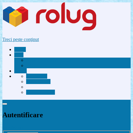
Treci peste conţinut
Acasă
Utile
Avantaje membri Rolug
FAQ
Forum
Înregistrare
Autentificare
Contactează-ne
Autentificare
Înregistrare