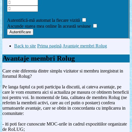
Am uitat parola
Autentifică-mă automat la fiecare vizită
Ascunde starea mea online în această sesiune
Back to site
Prima pagină
Avantaje membri Rolug
Avantaje membri Rolug
Care este diferenta dintre simplu vizitator si membru inregistrat in
forumul Rolug?
Pe langa faptul ca poti participa la discutii, ai cateva avantaje, pe
care le vom enumera aici si actualiza pe masura ce obtinem beneficii
noi pentru voi. In momentul de fata, calitatea de membru Rolug (ne
referim la membrii activi, care au cel putin o postare) confera
urmatoarele avantaje, care se obtin in concordanta cu implicarea in
comunitate:
- iti poti face cunoscute MOC-urile in cadrul expozitiilor organizate
de RoLUG;