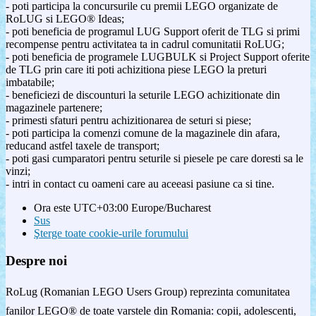
- poti participa la concursurile cu premii LEGO organizate de
RoLUG si LEGO® Ideas;
- poti beneficia de programul LUG Support oferit de TLG si primi
recompense pentru activitatea ta in cadrul comunitatii RoLUG;
- poti beneficia de programele LUGBULK si Project Support oferite
de TLG prin care iti poti achizitiona piese LEGO la preturi
imbatabile;
- beneficiezi de discounturi la seturile LEGO achizitionate din
magazinele partenere;
- primesti sfaturi pentru achizitionarea de seturi si piese;
- poti participa la comenzi comune de la magazinele din afara,
reducand astfel taxele de transport;
- poti gasi cumparatori pentru seturile si piesele pe care doresti sa le
vinzi;
- intri in contact cu oameni care au aceeasi pasiune ca si tine.
Ora este UTC+03:00 Europe/Bucharest
Sus
Şterge toate cookie-urile forumului
Despre noi
RoLug (Romanian LEGO Users Group) reprezinta comunitatea
fanilor LEGO® de toate varstele din Romania: copii, adolescenti,