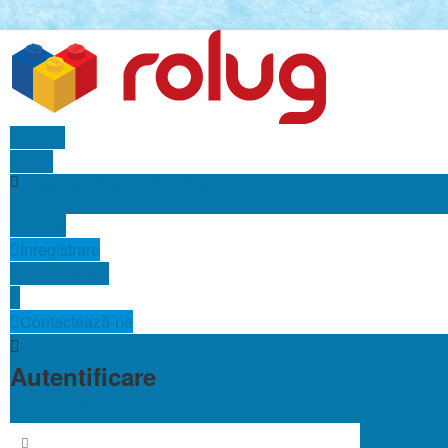
Acasă
Utile
Avantaje membri Rolug
FAQ
Forum
Înregistrare
Autentificare
Contactează-ne
Autentificare
Înregistrare