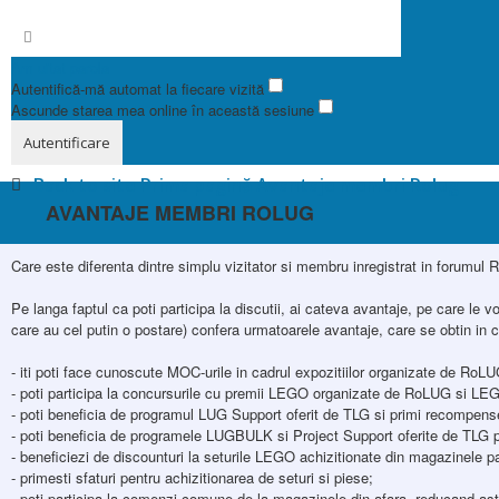
Am uitat parola
Autentifică-mă automat la fiecare vizită
Ascunde starea mea online în această sesiune
Back to site
Prima pagină
Avantaje membri Rolug
AVANTAJE MEMBRI ROLUG
Care este diferenta dintre simplu vizitator si membru inregistrat in forumul 
Pe langa faptul ca poti participa la discutii, ai cateva avantaje, pe care l
care au cel putin o postare) confera urmatoarele avantaje, care se obtin in
- iti poti face cunoscute MOC-urile in cadrul expozitiilor organizate de RoLU
- poti participa la concursurile cu premii LEGO organizate de RoLUG si L
- poti beneficia de programul LUG Support oferit de TLG si primi recompense
- poti beneficia de programele LUGBULK si Project Support oferite de TLG pri
- beneficiezi de discounturi la seturile LEGO achizitionate din magazinele p
- primesti sfaturi pentru achizitionarea de seturi si piese;
- poti participa la comenzi comune de la magazinele din afara, reducand astf