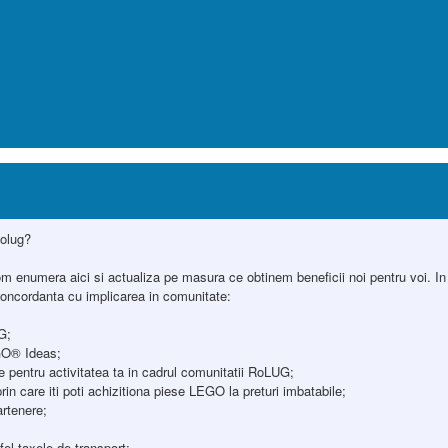
Rolug?
e vom enumera aici si actualiza pe masura ce obtinem beneficii noi pentru voi. 
 concordanta cu implicarea in comunitate:
G;
EGO® Ideas;
 pentru activitatea ta in cadrul comunitatii RoLUG;
n care iti poti achizitiona piese LEGO la preturi imbatabile;
artenere;
el taxele de transport;