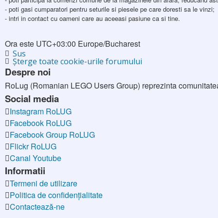
- poti gasi cumparatori pentru seturile si piesele pe care doresti sa le vinzi;
- intri in contact cu oameni care au aceeasi pasiune ca si tine.
Ora este UTC+03:00 Europe/Bucharest
Sus
Şterge toate cookie-urile forumului
Despre noi
RoLug (Romanian LEGO Users Group) reprezinta comunitatea fa
Social media
Instagram RoLUG
Facebook RoLUG
Facebook Group RoLUG
Flickr RoLUG
Canal Youtube
Informatii
Termeni de utilizare
Politica de confidenţialitate
Contactează-ne