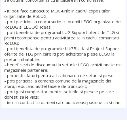
se obtin in concordanta cu implicarea in comunitate:
- iti poti face cunoscute MOC-urile in cadrul expozitiilor
organizate de RoLUG;
- poti participa la concursurile cu premii LEGO organizate de
RoLUG si LEGO® Ideas;
- poti beneficia de programul LUG Support oferit de TLG si
primi recompense pentru activitatea ta in cadrul comunitatii
RoLUG;
- poti beneficia de programele LUGBULK si Project Support
oferite de TLG prin care iti poti achizitiona piese LEGO la
preturi imbatabile;
- beneficiezi de discounturi la seturile LEGO achizitionate din
magazinele partenere;
- primesti sfaturi pentru achizitionarea de seturi si piese;
- poti participa la comenzi comune de la magazinele din
afara, reducand astfel taxele de transport;
- poti gasi cumparatori pentru seturile si piesele pe care
doresti sa le vinzi;
- intri in contact cu oameni care au aceeasi pasiune ca si tine.