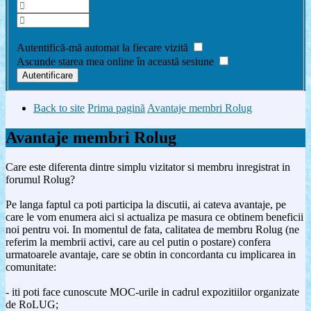
Am uitat parola
Autentifică-mă automat la fiecare vizită
Ascunde starea mea online în această sesiune
Back to site
Prima pagină
Avantaje membri Rolug
Avantaje membri Rolug
Care este diferenta dintre simplu vizitator si membru inregistrat in
forumul Rolug?
Pe langa faptul ca poti participa la discutii, ai cateva avantaje, pe
care le vom enumera aici si actualiza pe masura ce obtinem beneficii
noi pentru voi. In momentul de fata, calitatea de membru Rolug (ne
referim la membrii activi, care au cel putin o postare) confera
urmatoarele avantaje, care se obtin in concordanta cu implicarea in
comunitate:
- iti poti face cunoscute MOC-urile in cadrul expozitiilor organizate
de RoLUG;