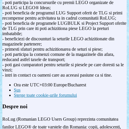
- poti participa la concursurile cu premii LEGO organizate de
RoLUG si LEGO® Ideas;
- poti beneficia de programul LUG Support oferit de TLG si primi
recompense pentru activitatea ta in cadrul comunitatii RoLUG;
- poti beneficia de programele LUGBULK si Project Support oferite
de TLG prin care iti poti achizitiona piese LEGO la preturi
imbatabile;
- beneficiezi de discounturi la seturile LEGO achizitionate din
magazinele partenere;
- primesti sfaturi pentru achizitionarea de seturi si piese;
- poti participa la comenzi comune de la magazinele din afara,
reducand astfel taxele de transport;
- poti gasi cumparatori pentru seturile si piesele pe care doresti sa le
vinzi;
- intri in contact cu oameni care au aceeasi pasiune ca si tine.
Ora este UTC+03:00 Europe/Bucharest
Sus
Şterge toate cookie-urile forumului
Despre noi
RoLug (Romanian LEGO Users Group) reprezinta comunitatea
fanilor LEGO® de toate varstele din Romania: copii, adolescenti,