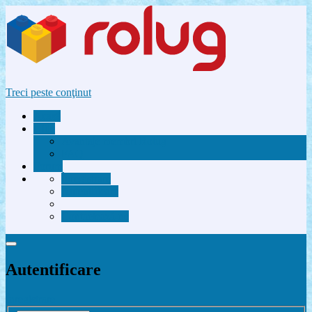
Treci peste conţinut
Acasă
Utile
Avantaje membri Rolug
FAQ
Forum
Înregistrare
Autentificare
Contactează-ne
Autentificare
Înregistrare