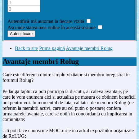
Am uitat parola
Autentifică-mă automat la fiecare vizită
Ascunde starea mea online în această sesiune
Back to site
Prima pagină
Avantaje membri Rolug
Avantaje membri Rolug
Care este diferenta dintre simplu vizitator si membru inregistrat in
forumul Rolug?
Pe langa faptul ca poti participa la discutii, ai cateva avantaje, pe
care le vom enumera aici si actualiza pe masura ce obtinem beneficii
noi pentru voi. In momentul de fata, calitatea de membru Rolug (ne
referim la membrii activi, care au cel putin o postare) confera
urmatoarele avantaje, care se obtin in concordanta cu implicarea in
comunitate:
- iti poti face cunoscute MOC-urile in cadrul expozitiilor organizate
de RoLUG;