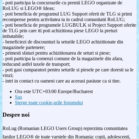
- poti participa la concursurile cu premii LEGO organizate de
RoLUG si LEGO® Ideas;
- poti beneficia de programul LUG Support oferit de TLG si primi
recompense pentru activitatea ta in cadrul comunitatii RoLUG;
- poti beneficia de programele LUGBULK si Project Support oferite
de TLG prin care iti poti achizitiona piese LEGO la preturi
imbatabile;
- beneficiezi de discounturi la seturile LEGO achizitionate din
magazinele partenere;
- primesti sfaturi pentru achizitionarea de seturi si piese;
- poti participa la comenzi comune de la magazinele din afara,
reducand astfel taxele de transport;
- poti gasi cumparatori pentru seturile si piesele pe care doresti sa le
vinzi;
- intri in contact cu oameni care au aceeasi pasiune ca si tine.
Ora este UTC+03:00 Europe/Bucharest
Sus
Şterge toate cookie-urile forumului
Despre noi
RoLug (Romanian LEGO Users Group) reprezinta comunitatea
fanilor LEGO® de toate varstele din Romania: copii, adolescenti,