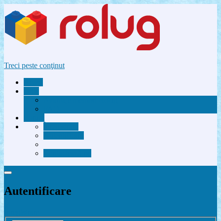
Treci peste conţinut
Acasă
Utile
Avantaje membri Rolug
FAQ
Forum
Înregistrare
Autentificare
Contactează-ne
Autentificare
Înregistrare