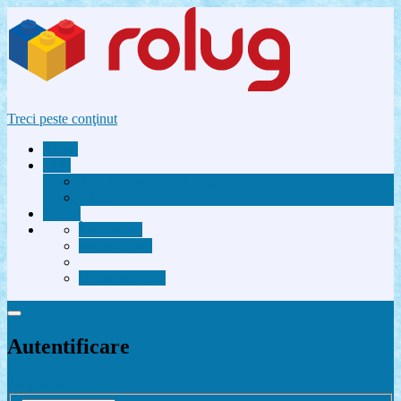
Treci peste conţinut
Acasă
Utile
Avantaje membri Rolug
FAQ
Forum
Înregistrare
Autentificare
Contactează-ne
Autentificare
Înregistrare