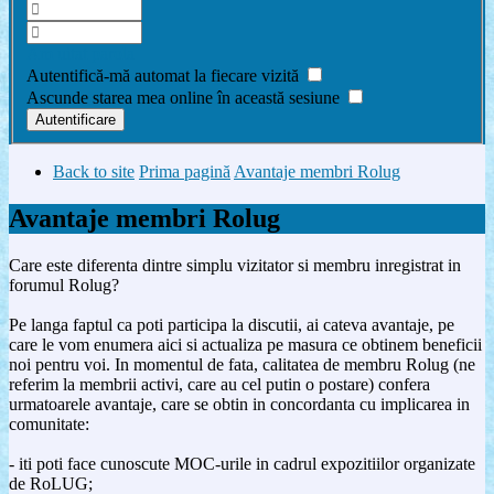
Am uitat parola
Autentifică-mă automat la fiecare vizită
Ascunde starea mea online în această sesiune
Back to site
Prima pagină
Avantaje membri Rolug
Avantaje membri Rolug
Care este diferenta dintre simplu vizitator si membru inregistrat in
forumul Rolug?
Pe langa faptul ca poti participa la discutii, ai cateva avantaje, pe
care le vom enumera aici si actualiza pe masura ce obtinem beneficii
noi pentru voi. In momentul de fata, calitatea de membru Rolug (ne
referim la membrii activi, care au cel putin o postare) confera
urmatoarele avantaje, care se obtin in concordanta cu implicarea in
comunitate:
- iti poti face cunoscute MOC-urile in cadrul expozitiilor organizate
de RoLUG;