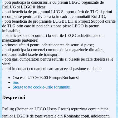
- poti participa la concursurile cu premii LEGO organizate de
RoLUG si LEGO® Ideas;
- poti beneficia de programul LUG Support oferit de TLG si primi
recompense pentru activitatea ta in cadrul comunitatii RoLUG;
- poti beneficia de programele LUGBULK si Project Support oferite
de TLG prin care iti poti achizitiona piese LEGO la preturi
imbatabile;
- beneficiezi de discounturi la seturile LEGO achizitionate din
magazinele partenere;
- primesti sfaturi pentru achizitionarea de seturi si piese;
- poti participa la comenzi comune de la magazinele din afara,
reducand astfel taxele de transport;
- poti gasi cumparatori pentru seturile si piesele pe care doresti sa le
vinzi;
- intri in contact cu oameni care au aceeasi pasiune ca si tine.
Ora este UTC+03:00 Europe/Bucharest
Sus
Şterge toate cookie-urile forumului
Despre noi
RoLug (Romanian LEGO Users Group) reprezinta comunitatea
fanilor LEGO® de toate varstele din Romania: copii, adolescenti,