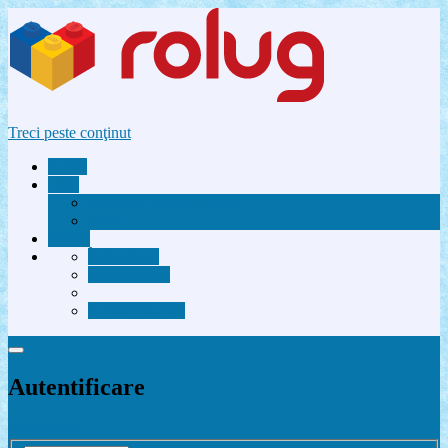
Treci peste conţinut
Acasă
Utile
Avantaje membri Rolug
FAQ
Forum
Înregistrare
Autentificare
Contactează-ne
Autentificare
Înregistrare