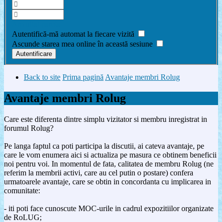
Am uitat parola
Autentifică-mă automat la fiecare vizită
Ascunde starea mea online în această sesiune
Back to site
Prima pagină
Avantaje membri Rolug
Avantaje membri Rolug
Care este diferenta dintre simplu vizitator si membru inregistrat in
forumul Rolug?
Pe langa faptul ca poti participa la discutii, ai cateva avantaje, pe
care le vom enumera aici si actualiza pe masura ce obtinem beneficii
noi pentru voi. In momentul de fata, calitatea de membru Rolug (ne
referim la membrii activi, care au cel putin o postare) confera
urmatoarele avantaje, care se obtin in concordanta cu implicarea in
comunitate:
- iti poti face cunoscute MOC-urile in cadrul expozitiilor organizate
de RoLUG;