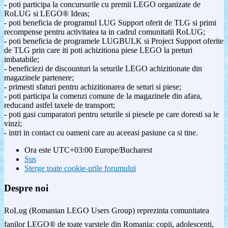
- poti participa la concursurile cu premii LEGO organizate de
RoLUG si LEGO® Ideas;
- poti beneficia de programul LUG Support oferit de TLG si primi
recompense pentru activitatea ta in cadrul comunitatii RoLUG;
- poti beneficia de programele LUGBULK si Project Support oferite
de TLG prin care iti poti achizitiona piese LEGO la preturi
imbatabile;
- beneficiezi de discounturi la seturile LEGO achizitionate din
magazinele partenere;
- primesti sfaturi pentru achizitionarea de seturi si piese;
- poti participa la comenzi comune de la magazinele din afara,
reducand astfel taxele de transport;
- poti gasi cumparatori pentru seturile si piesele pe care doresti sa le
vinzi;
- intri in contact cu oameni care au aceeasi pasiune ca si tine.
Ora este UTC+03:00 Europe/Bucharest
Sus
Şterge toate cookie-urile forumului
Despre noi
RoLug (Romanian LEGO Users Group) reprezinta comunitatea
fanilor LEGO® de toate varstele din Romania: copii, adolescenti,