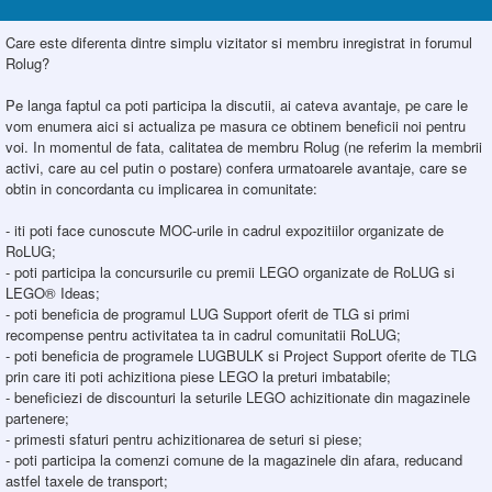
Care este diferenta dintre simplu vizitator si membru inregistrat in forumul
Rolug?
Pe langa faptul ca poti participa la discutii, ai cateva avantaje, pe care le
vom enumera aici si actualiza pe masura ce obtinem beneficii noi pentru
voi. In momentul de fata, calitatea de membru Rolug (ne referim la membrii
activi, care au cel putin o postare) confera urmatoarele avantaje, care se
obtin in concordanta cu implicarea in comunitate:
- iti poti face cunoscute MOC-urile in cadrul expozitiilor organizate de
RoLUG;
- poti participa la concursurile cu premii LEGO organizate de RoLUG si
LEGO® Ideas;
- poti beneficia de programul LUG Support oferit de TLG si primi
recompense pentru activitatea ta in cadrul comunitatii RoLUG;
- poti beneficia de programele LUGBULK si Project Support oferite de TLG
prin care iti poti achizitiona piese LEGO la preturi imbatabile;
- beneficiezi de discounturi la seturile LEGO achizitionate din magazinele
partenere;
- primesti sfaturi pentru achizitionarea de seturi si piese;
- poti participa la comenzi comune de la magazinele din afara, reducand
astfel taxele de transport;