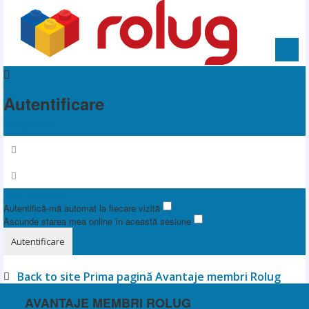
Autentificare
Înregistrare
Am uitat parola
Autentifică-mă automat la fiecare vizită
Ascunde starea mea online în această sesiune
Back to site
Prima pagină
Avantaje membri Rolug
AVANTAJE MEMBRI ROLUG