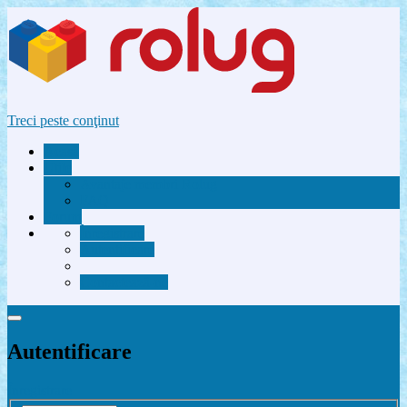
Treci peste conţinut
Acasă
Utile
Avantaje membri Rolug
FAQ
Forum
Înregistrare
Autentificare
Contactează-ne
Autentificare
Înregistrare