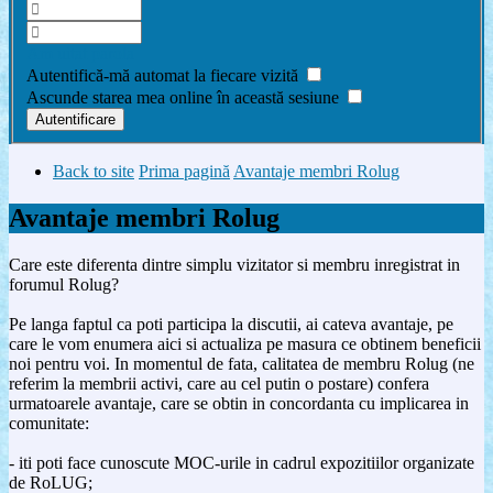
Am uitat parola
Autentifică-mă automat la fiecare vizită
Ascunde starea mea online în această sesiune
Back to site
Prima pagină
Avantaje membri Rolug
Avantaje membri Rolug
Care este diferenta dintre simplu vizitator si membru inregistrat in
forumul Rolug?
Pe langa faptul ca poti participa la discutii, ai cateva avantaje, pe
care le vom enumera aici si actualiza pe masura ce obtinem beneficii
noi pentru voi. In momentul de fata, calitatea de membru Rolug (ne
referim la membrii activi, care au cel putin o postare) confera
urmatoarele avantaje, care se obtin in concordanta cu implicarea in
comunitate:
- iti poti face cunoscute MOC-urile in cadrul expozitiilor organizate
de RoLUG;