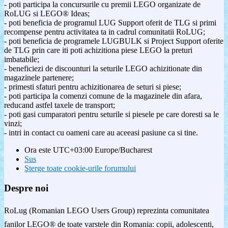
- poti participa la concursurile cu premii LEGO organizate de
RoLUG si LEGO® Ideas;
- poti beneficia de programul LUG Support oferit de TLG si primi
recompense pentru activitatea ta in cadrul comunitatii RoLUG;
- poti beneficia de programele LUGBULK si Project Support oferite
de TLG prin care iti poti achizitiona piese LEGO la preturi
imbatabile;
- beneficiezi de discounturi la seturile LEGO achizitionate din
magazinele partenere;
- primesti sfaturi pentru achizitionarea de seturi si piese;
- poti participa la comenzi comune de la magazinele din afara,
reducand astfel taxele de transport;
- poti gasi cumparatori pentru seturile si piesele pe care doresti sa le
vinzi;
- intri in contact cu oameni care au aceeasi pasiune ca si tine.
Ora este UTC+03:00 Europe/Bucharest
Sus
Şterge toate cookie-urile forumului
Despre noi
RoLug (Romanian LEGO Users Group) reprezinta comunitatea
fanilor LEGO® de toate varstele din Romania: copii, adolescenti,