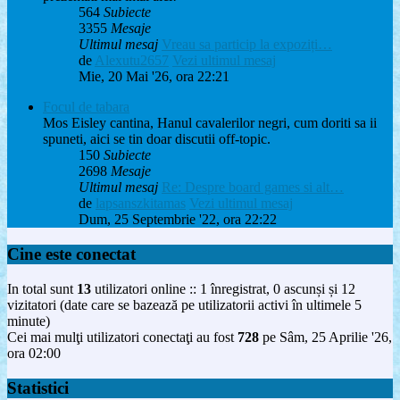
564
Subiecte
3355
Mesaje
Ultimul mesaj
Vreau sa particip la expoziți…
de
Alexutu2657
Vezi ultimul mesaj
Mie, 20 Mai '26, ora 22:21
Focul de tabara
Mos Eisley cantina, Hanul cavalerilor negri, cum doriti sa ii
spuneti, aici se tin doar discutii off-topic.
150
Subiecte
2698
Mesaje
Ultimul mesaj
Re: Despre board games si alt…
de
lapsanszkitamas
Vezi ultimul mesaj
Dum, 25 Septembrie '22, ora 22:22
Cine este conectat
In total sunt
13
utilizatori online :: 1 înregistrat, 0 ascunși și 12
vizitatori (date care se bazează pe utilizatorii activi în ultimele 5
minute)
Cei mai mulţi utilizatori conectaţi au fost
728
pe Sâm, 25 Aprilie '26,
ora 02:00
Statistici