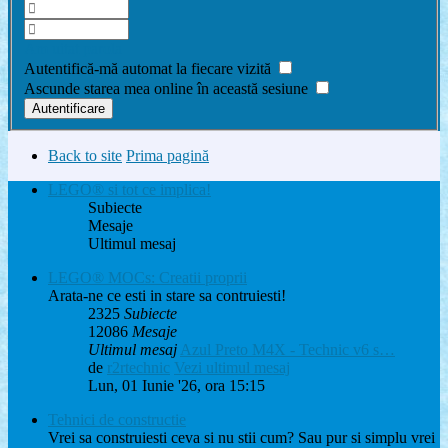
Am uitat parola
Autentifică-mă automat la fiecare vizită
Ascunde starea mea online în această sesiune
Back to site
Prima pagină
LEGO® si tot ce implica!
Subiecte
Mesaje
Ultimul mesaj
LEGO® MOCs: Creatii proprii
Arata-ne ce esti in stare sa contruiesti!
2325
Subiecte
12086
Mesaje
Ultimul mesaj
Azul Preto M4X - Technic v6 s…
de
r2rtechnic
Vezi ultimul mesaj
Lun, 01 Iunie '26, ora 15:15
Tehnici de constructie
Vrei sa construiesti ceva si nu stii cum? Sau pur si simplu vrei