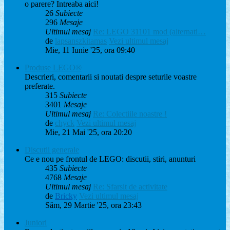
o parere? Intreaba aici!
26
Subiecte
296
Mesaje
Ultimul mesaj
Re: LEGO 31101 mod (alternati…
de
lapsanszkitamas
Vezi ultimul mesaj
Mie, 11 Iunie '25, ora 09:40
Produse LEGO®
Descrieri, comentarii si noutati despre seturile voastre
preferate.
315
Subiecte
3401
Mesaje
Ultimul mesaj
Re: Colectiile noastre !
de
chyck
Vezi ultimul mesaj
Mie, 21 Mai '25, ora 20:20
Discutii generale
Ce e nou pe frontul de LEGO: discutii, stiri, anunturi
435
Subiecte
4768
Mesaje
Ultimul mesaj
Re: Sfarsit de activitate
de
Bricky
Vezi ultimul mesaj
Sâm, 29 Martie '25, ora 23:43
Juniori