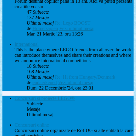
Forum destinat copiilor pana in 13 ani. Aici va puteti prezenta
creatiile voastre.
47
Subiecte
137
Mesaje
Ultimul mesaj
Re: Lego BOOST
de
Homersapien
Vezi ultimul mesaj
Mar, 21 Martie '23, ora 13:26
International
This is the place where LEGO friends from all over the world
can introduce themselves and share their creations and where
we announce international competitions
18
Subiecte
168
Mesaje
Ultimul mesaj
Re: Hi from Hungary/Denmark
de
endaerkened
Vezi ultimul mesaj
Dum, 22 Decembrie '24, ora 23:01
Concursuri si proiecte LEGO®
Subiecte
Mesaje
Ultimul mesaj
Concursuri online
Concursuri online organizate de RoLUG si alte entitati la care
puteti participa