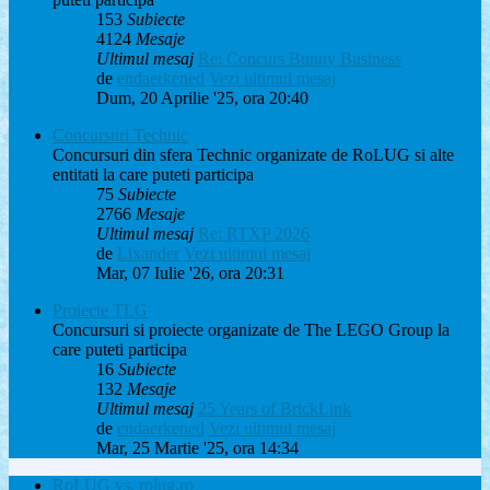
153
Subiecte
4124
Mesaje
Ultimul mesaj
Re: Concurs Bunny Business
de
endaerkened
Vezi ultimul mesaj
Dum, 20 Aprilie '25, ora 20:40
Concursuri Technic
Concursuri din sfera Technic organizate de RoLUG si alte
entitati la care puteti participa
75
Subiecte
2766
Mesaje
Ultimul mesaj
Re: RTXP 2026
de
Lixander
Vezi ultimul mesaj
Mar, 07 Iulie '26, ora 20:31
Proiecte TLG
Concursuri si proiecte organizate de The LEGO Group la
care puteti participa
16
Subiecte
132
Mesaje
Ultimul mesaj
25 Years of BrickLink
de
endaerkened
Vezi ultimul mesaj
Mar, 25 Martie '25, ora 14:34
RoLUG vs. rolug.ro