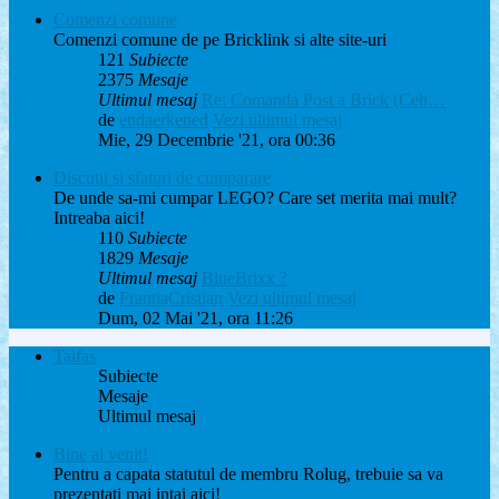
Comenzi comune
Comenzi comune de pe Bricklink si alte site-uri
121
Subiecte
2375
Mesaje
Ultimul mesaj
Re: Comanda Post a Brick (Ceh…
de
endaerkened
Vezi ultimul mesaj
Mie, 29 Decembrie '21, ora 00:36
Discutii si sfaturi de cumparare
De unde sa-mi cumpar LEGO? Care set merita mai mult?
Intreaba aici!
110
Subiecte
1829
Mesaje
Ultimul mesaj
BlueBrixx ?
de
FrantiaCristian
Vezi ultimul mesaj
Dum, 02 Mai '21, ora 11:26
Taifas
Subiecte
Mesaje
Ultimul mesaj
Bine ai venit!
Pentru a capata statutul de membru Rolug, trebuie sa va
prezentati mai intai aici!