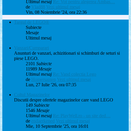
Ultimul mesaj
Re: Vot pentru alegerea Ambas…
de
Vlad88
Vezi ultimul mesaj
Vin, 08 Noiembrie '24, ora 22:36
Targul de LEGO®
Subiecte
Mesaje
Ultimul mesaj
Vanzari/Cumparari
Anunturi de vanzari, achizitionari si schimburi de seturi si
piese LEGO.
2101
Subiecte
11989
Mesaje
Ultimul mesaj
Re: Vand colectia Lego
de
Homersapien
Vezi ultimul mesaj
Lun, 27 Iulie '26, ora 07:35
Coltul Magazinelor
Discutii despre ofertele magazinelor care vand LEGO
149
Subiecte
1546
Mesaje
Ultimul mesaj
Re: PlayWell.ro - un site ded…
de
endaerkened
Vezi ultimul mesaj
Mie, 10 Septembrie '25, ora 16:01