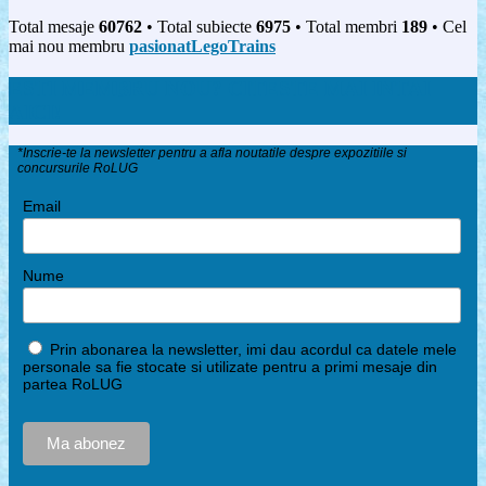
Total mesaje
60762
• Total subiecte
6975
• Total membri
189
• Cel
mai nou membru
pasionatLegoTrains
ESTI MEMBRU NOU? CITESTE MAI INTAI
AICI!
*Inscrie-te la newsletter pentru a afla noutatile despre expozitiile si
concursurile RoLUG
Email
Nume
Prin abonarea la newsletter, imi dau acordul ca datele mele
personale sa fie stocate si utilizate pentru a primi mesaje din
partea RoLUG