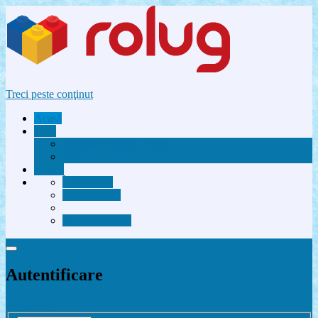
Treci peste conţinut
Acasă
Utile
Avantaje membri Rolug
FAQ
Forum
Înregistrare
Autentificare
Contactează-ne
Autentificare
Înregistrare