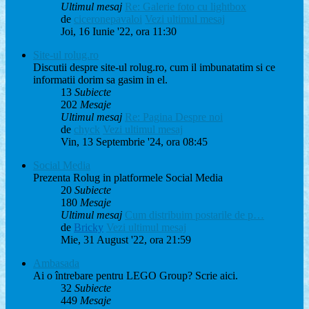
Ultimul mesaj
Re: Galerie foto cu lightbox
de
ciceronepavaloi
Vezi ultimul mesaj
Joi, 16 Iunie '22, ora 11:30
Site-ul rolug.ro
Discutii despre site-ul rolug.ro, cum il imbunatatim si ce
informatii dorim sa gasim in el.
13
Subiecte
202
Mesaje
Ultimul mesaj
Re: Pagina Despre noi
de
chyck
Vezi ultimul mesaj
Vin, 13 Septembrie '24, ora 08:45
Social Media
Prezenta Rolug in platformele Social Media
20
Subiecte
180
Mesaje
Ultimul mesaj
Cum distribuim postarile de p…
de
Bricky
Vezi ultimul mesaj
Mie, 31 August '22, ora 21:59
Ambasada
Ai o întrebare pentru LEGO Group? Scrie aici.
32
Subiecte
449
Mesaje