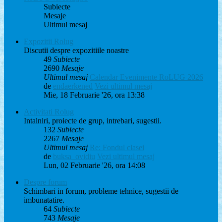
Subiecte
Mesaje
Ultimul mesaj
Expozitii Rolug
Discutii despre expozitiile noastre
49
Subiecte
2690
Mesaje
Ultimul mesaj
Calendar Evenimente RoLUG 2026
de
endaerkened
Vezi ultimul mesaj
Mie, 18 Februarie '26, ora 13:38
Activitati Rolug
Intalniri, proiecte de grup, intrebari, sugestii.
132
Subiecte
2267
Mesaje
Ultimul mesaj
Re: Fondul clasei
de
buksa_ovidiu
Vezi ultimul mesaj
Lun, 02 Februarie '26, ora 14:08
Despre forum
Schimbari in forum, probleme tehnice, sugestii de
imbunatatire.
64
Subiecte
743
Mesaje